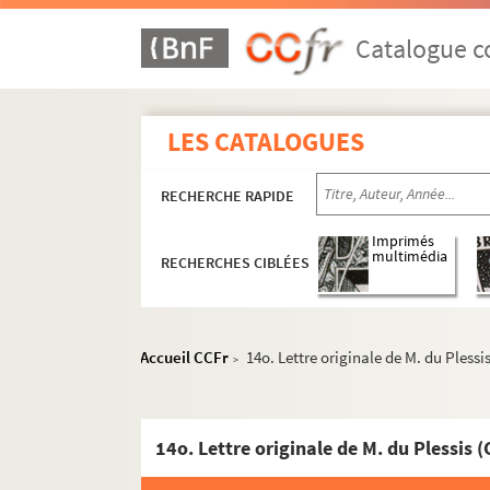
2320. (Recueil)
2321. Catalogue ou Poulier des benefices du 
Catalogue co
2322. (Notes historiques de ce qui s'est pas
2323. (Gazette de Paris, comprenant les anné
LES CATALOGUES
2324. Plan général de l'hotel de la monnoye 
2325. Projet d'une nouvelle philosophie, ou 
RECHERCHE RAPIDE
2326. OEuvres diverses du sieur Rousseau (di
2327. (Notes historiques sur Troyes, et princi
Imprimés
multimédia
RECHERCHES CIBLÉES
2328. Antiphonarium Lingonense, ad normam 
2329. (Recueil)
2330. Théorie des machines tractoires, suivi
Accueil CCFr
14o. Lettre originale de M. du Pless
>
2331. Balistique. Mémoire sur la théorie du m
2332. Des manivelles (par le même M. P. J. 
2333. Recueil de lettres, la plupart origin
14o. Lettre originale de M. du Plessis
2334. Vingt-cinq lettres originales de M. D