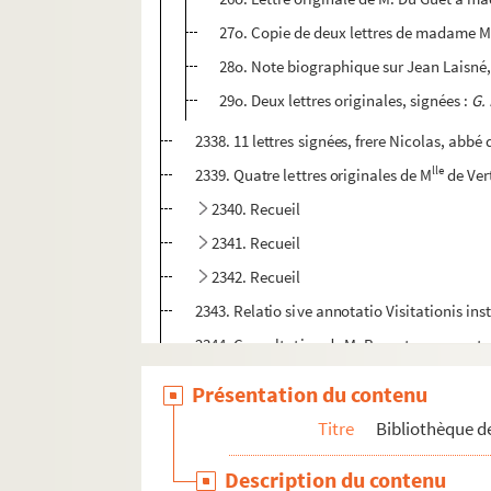
27o. Copie de deux lettres de madame Mol 
28o. Note biographique sur Jean Laisné,
29o. Deux lettres originales, signées :
G.
2338. 11 lettres signées, frere Nicolas, abbé
lle
2339. Quatre lettres originales de M
de Ver
2340. Recueil
2341. Recueil
2342. Recueil
2343. Relatio sive annotatio Visitationis in
2344. Consultation de M. Bargeton, avocat au
2345. Recueil
Présentation du contenu
2346. Recueil
Titre
Bibliothèque de
2347. Recueil
Description du contenu
2348. Notes sur les observations de MM. Br