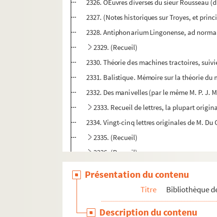
2326. OEuvres diverses du sieur Rousseau (di
2327. (Notes historiques sur Troyes, et princi
2328. Antiphonarium Lingonense, ad normam 
2329. (Recueil)
2330. Théorie des machines tractoires, suivi
2331. Balistique. Mémoire sur la théorie du m
2332. Des manivelles (par le même M. P. J. 
2333. Recueil de lettres, la plupart origin
2334. Vingt-cinq lettres originales de M. D
2335. (Recueil)
2336. (Recueil)
2337. (Recueil)
Présentation du contenu
2338. 11 lettres signées, frere Nicolas, abbé
Titre
Bibliothèque de
lle
2339. Quatre lettres originales de M
de Ver
Description du contenu
2340. Recueil