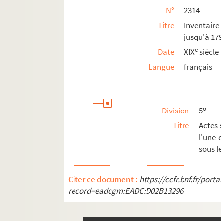
N°
2314
2341. Recueil
Titre
Inventaire
2342. Recueil
jusqu'à 179
2343. Relatio sive annotatio Visitationis in
e
Date
XIX
siècle
2344. Consultation de M. Bargeton, avocat au
Langue
français
2345. Recueil
2346. Recueil
2347. Recueil
o
Division
5
2348. Notes sur les observations de MM. Br
Titre
Actes
2349. Extrait sommaire d'un grand registre 
l'une 
2350. Recueil
sous l
2351. Recit abregé de la vie et des vertus d
Citer ce document :
https://ccfr.bnf.fr/por
2352. Recueil contenant quatre lettres or
record=eadcgm:EADC:D02B13296
2353. (Deux) discours prononcés (en convulsi
2354. Recueil