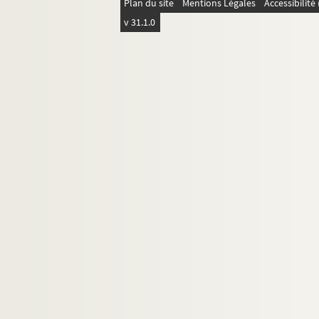
Plan du site
Mentions Légales
Accessibilit
2355. [Recueil, dont plusieurs pièces de M
v 31.1.0
2356. Recueil
2357. Recueil
2358. Recueil
2359. [Recueil de pièces]
2360. [Recueil de pièces]
2361. Cathalogue des très catholicques et sa
2362. [Recueil de pièces]
2363. [Recueil de pièces]
2364. (Lettre de) Clement Marot à Etienne Do
2365. [Recueil de pièces]
2366. [Recueil de pièces]
2367. [Recueil de pièces]
2368. [Recueil de pièces]
2369. [Recueil] contenant : Reponse à dix art