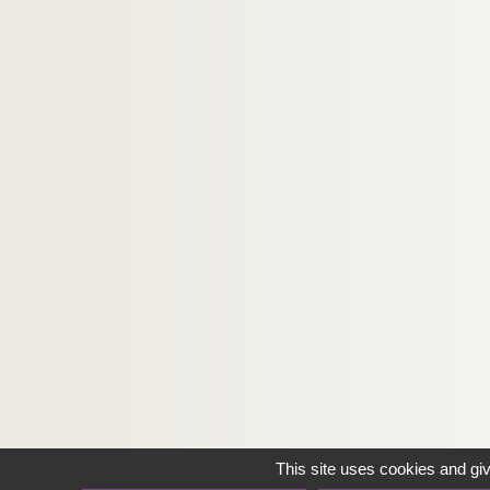
e
2426. Le Receul de M
...... greffier [du bai
2427. Mémoires pour servir à l'histoire e
MANUSCRITS CONSERVÉS A L'HÔTEL DE VIL
MANUSCRITS CONSERVÉS AU TRÉSOR DE LA
This site uses cookies and gi