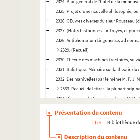
2324. Plan général de l'hotel de la monnoye 
2325. Projet d'une nouvelle philosophie, ou 
2326. OEuvres diverses du sieur Rousseau (di
2327. (Notes historiques sur Troyes, et princi
2328. Antiphonarium Lingonense, ad normam 
2329. (Recueil)
2330. Théorie des machines tractoires, suivi
2331. Balistique. Mémoire sur la théorie du m
2332. Des manivelles (par le même M. P. J. 
2333. Recueil de lettres, la plupart origin
2334. Vingt-cinq lettres originales de M. D
2335. (Recueil)
Présentation du contenu
2336. (Recueil)
Titre
Bibliothèque de
2337. (Recueil)
Description du contenu
2338. 11 lettres signées, frere Nicolas, abbé