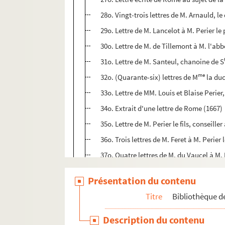
28o. Vingt-trois lettres de M. Arnauld, le
29o. Lettre de M. Lancelot à M. Perier le 
30o. Lettre de M. de Tillemont à M. l'abb
31o. Lettre de M. Santeul, chanoine de S
me
32o. (Quarante-six) lettres de M
la duc
33o. Lettre de MM. Louis et Blaise Perier,
34o. Extrait d'une lettre de Rome (1667)
35o. Lettre de M. Perier le fils, conseiller
36o. Trois lettres de M. Feret à M. Perie
37o. Quatre lettres de M. du Vaucel à M. 
38o. Extrait d'une lettre écrite d'Alet sur
Présentation du contenu
39o. Lettre de M. de Barillon à M. Perier 
Titre
Bibliothèque de
40o. (Trois) lettres de M. Pavillon, evêque
me
41o. Lettre de M. Vallant à M
Perier, 16
Description du contenu