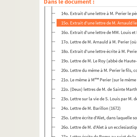
Dans le document :
13o. Anecdote (comment M. de Sacy mouru
14o. Extrait d'une lettre à M. Perier le p
15o. Extrait d'une lettre de M. Arnauld le 
16o. Extrait d'une lettre de MM. Louis et 
17o. Lettre de M. Arnauld à M. Perier (où
18o. Extrait d'une lettre écrite à M. Perier
19o. Lettre de M. Le Roy (abbé de Haute
20o. Lettre du même à M. Perier le fils, c
me
21o. Le même à M
Perier (sur le même 
22o. (Deux) lettres de M. de Sainte Marthe
23o. Lettre sur la vie de S. Louis par M. 
24o. Lettre de M. Barillon (1672)
25o. Lettre écrite d'Alet, dans laquelle 
26o. Lettre de M. d'Alet à un ecclesiastiq
27o. Lettre écrite de Rome au sujet de l