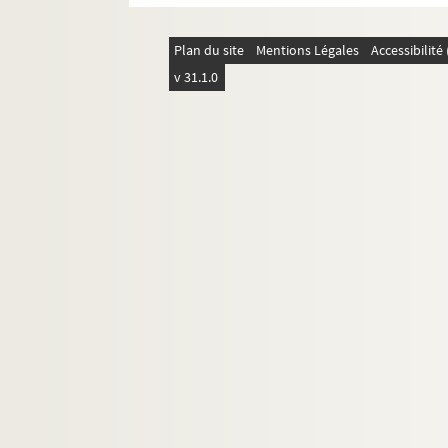
2278. (Recueil)
2279. Estat du revenu de la ville de Troyes, 
Plan du site
Mentions Légales
Accessibilit
2280. Memoire concernant la generalité de
v 31.1.0
2281. Mémoire concernant la province de Lan
2282. (Mystère contenant la création, la chu
2283. Thesaurus antiquitatum augustæ Basili
2284. (Cartulare monasterii de Paracleto)
2285. Topographie historique du diocèse de
2286. Registre contenant les délibérations d
2287. La vie du R. P. Malebranche, pretre de l
2288. (Magistri Philippi Gualteri de Castell
2289. (Recueil)
2290. (Cartulare monasterii de Sceleriis)
2291. (Sextus Pompeius Festus de Verborum 
2292. (Recueil)