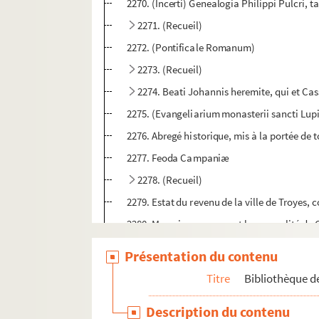
2270. (Incerti) Genealogia Philippi Pulcri,
2271. (Recueil)
2272. (Pontificale Romanum)
2273. (Recueil)
2274. Beati Johannis heremite, qui et C
2275. (Evangeliarium monasterii sancti Lupi
2276. Abregé historique, mis à la portée de t
2277. Feoda Campaniæ
2278. (Recueil)
2279. Estat du revenu de la ville de Troyes, 
2280. Memoire concernant la generalité de
2281. Mémoire concernant la province de Lan
Présentation du contenu
2282. (Mystère contenant la création, la chu
Titre
Bibliothèque de
2283. Thesaurus antiquitatum augustæ Basili
Description du contenu
2284. (Cartulare monasterii de Paracleto)