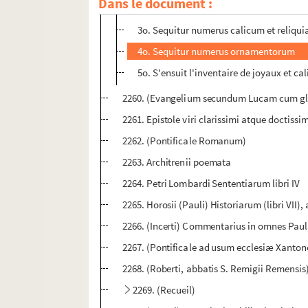
Dans le document :
2o. Sequitur numerus librorum repertoru
3o. Sequitur numerus calicum et reliqu
4o. Sequitur numerus ornamentorum
5o. S'ensuit l'inventaire de joyaux et ca
2260. (Evangelium secundum Lucam cum glo
2261. Epistole viri clarissimi atque doctiss
2262. (Pontificale Romanum)
2263. Architrenii poemata
2264. Petri Lombardi Sententiarum libri IV
2265. Horosii (Pauli) Historiarum (libri VI
2266. (Incerti) Commentarius in omnes Pauli
2267. (Pontificale ad usum ecclesiæ Xanton
2268. (Roberti, abbatis S. Remigii Remensis
2269. (Recueil)