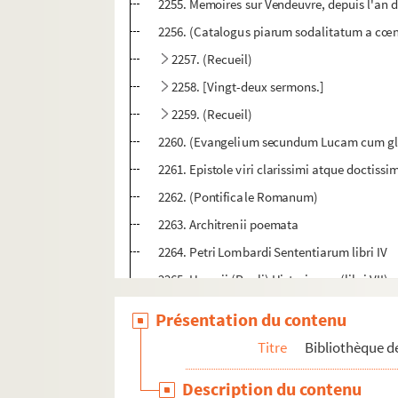
2255. Memoires sur Vendeuvre, depuis l'an d
2256. (Catalogus piarum sodalitatum a cœno
2257. (Recueil)
2258. [Vingt-deux sermons.]
2259. (Recueil)
2260. (Evangelium secundum Lucam cum glo
2261. Epistole viri clarissimi atque doctiss
2262. (Pontificale Romanum)
2263. Architrenii poemata
2264. Petri Lombardi Sententiarum libri IV
2265. Horosii (Pauli) Historiarum (libri VI
2266. (Incerti) Commentarius in omnes Pauli
Présentation du contenu
2267. (Pontificale ad usum ecclesiæ Xanton
Titre
Bibliothèque de
2268. (Roberti, abbatis S. Remigii Remensis
Description du contenu
2269. (Recueil)