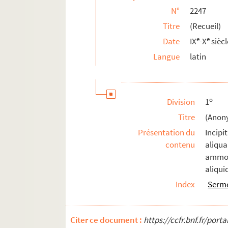
N°
2247
2270. (Incerti) Genealogia Philippi Pulcri,
Titre
(Recueil)
2271. (Recueil)
e
e
Date
IX
-X
siècl
2272. (Pontificale Romanum)
Langue
latin
2273. (Recueil)
2274. Beati Johannis heremite, qui et C
2275. (Evangeliarium monasterii sancti Lupi
o
Division
1
2276. Abregé historique, mis à la portée de t
Titre
(Anon
2277. Feoda Campaniæ
Présentation du
Incipi
2278. (Recueil)
contenu
aliqu
2279. Estat du revenu de la ville de Troyes, 
ammon
aliqui
2280. Memoire concernant la generalité de
Index
Serm
2281. Mémoire concernant la province de Lan
2282. (Mystère contenant la création, la chu
2283. Thesaurus antiquitatum augustæ Basili
Citer ce document :
https://ccfr.bnf.fr/por