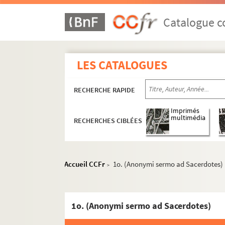
2217. Huit lettres originales de M. de Sacy, 
2218. Quatre lettres originales de M. de Sac
Catalogue co
2219. Trois lettres originales de M. de Sacy 
2220. [Recueil de lettres]
LES CATALOGUES
2221. Quatre lettres originales de M. de Sac
2222. Huit lettres originales de M. de Sacy 
RECHERCHE RAPIDE
2223. Quatre lettres originales de M. de Sac
2224. Six lettres originales de M. de Sacy à
Imprimés
multimédia
RECHERCHES CIBLÉES
2225. Cinq lettres originales de M. de Sacy 
2226. [Recueil] contenant soixante et quinze
2227. Deux cahiers, dont l'un est une copie o
Accueil CCFr
1o. (Anonymi sermo ad Sacerdotes)
>
2228. Une dixaine de lettres écrites à M. l'Ev
2229. [Recueil] contenant quarante-huit lettr
2230. [Recueil de lettres]
1o. (Anonymi sermo ad Sacerdotes)
2231. [Recueil] contenant vingt-deux lettre