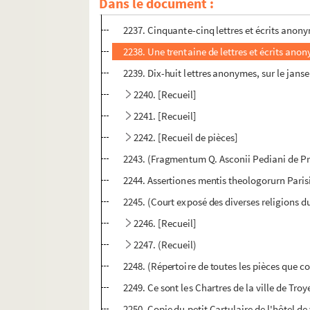
Dans le document :
me
2236. Copies de lettres de et à M
la duches
2237. Cinquante-cinq lettres et écrits anony
2238. Une trentaine de lettres et écrits ano
2239. Dix-huit lettres anonymes, sur le jans
2240. [Recueil]
2241. [Recueil]
2242. [Recueil de pièces]
2243. (Fragmentum Q. Asconii Pediani de P
2244. Assertiones mentis theologorurn Parisi
2245. (Court exposé des diverses religions d
2246. [Recueil]
2247. (Recueil)
2248. (Répertoire de toutes les pièces que c
2249. Ce sont les Chartres de la ville de Tro
2250. Copie du petit Cartulaire de l'hôtel de 