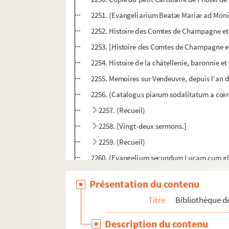
2251. (Evangeliarium Beatæ Mariæ ad Moni
2252. Histoire des Comtes de Champagne et d
2253. [Histoire des Comtes de Champagne et
2254. Histoire de la châtellenie, baronnie et
2255. Memoires sur Vendeuvre, depuis l'an d
2256. (Catalogus piarum sodalitatum a cœno
2257. (Recueil)
2258. [Vingt-deux sermons.]
2259. (Recueil)
2260. (Evangelium secundum Lucam cum glo
2261. Epistole viri clarissimi atque doctiss
Présentation du contenu
2262. (Pontificale Romanum)
Titre
Bibliothèque de
2263. Architrenii poemata
2264. Petri Lombardi Sententiarum libri IV
Description du contenu