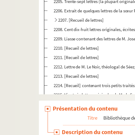
2205. Trente-sept lettres (la plupart origina
2206. Extrait de quelques lettres de la sœur 
2207. [Recueil de lettres]
2208. Cent dix-huit lettres originales, écrit
2209. Liasse contenant des lettres de M. Jo
2210. [Recueil de lettres]
2211. [Recueil de lettres]
2212. Lettre de M. Le Noir, théologal de Séez
2213. [Recueil de lettres]
2214. [Recueil] contenant trois petits traités,
2215. Vingt-six lettres originales de M. de S
2216. Vingt lettres originales de M. de Sacy 
Présentation du contenu
2217. Huit lettres originales de M. de Sacy, 
Titre
Bibliothèque de
2218. Quatre lettres originales de M. de Sac
Description du contenu
2219. Trois lettres originales de M. de Sacy 