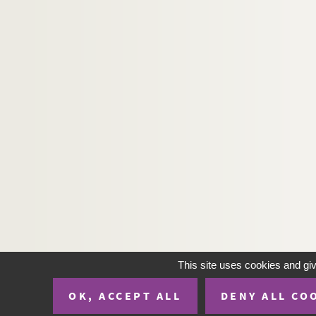
2307. Quarante-huit lettres de l'illustre a
2308. Les Cérémonies de la consécration d'
2309. Testament de Pierre Pithou, avec les no
2310. (Recueil de généalogies)
2311. Histoire des comtes de Champagne, pa
2312. Fondations (des messes hautes et des 
2313. (Traité de la Viduité, par Nicolas A
2314. Inventaire de papiers relatifs à la v
2315. (Recueil de pièces diverses, manuscri
2316. (Recueil de pièces diverses, manuscri
2317. (Recueil.) Mémoires historiques sur la 
2318. (Recueil de pièces sur l'épiscopat de M
This site uses cookies and gi
2319. Extraict de la responce apologetique à 
OK, ACCEPT ALL
DENY ALL CO
2320. (Recueil)