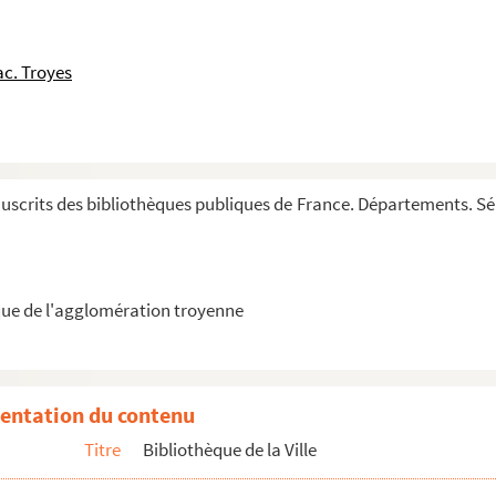
ictor, sur M. Taconnet, à la mère abbesse de Port R...
c. Troyes
 Herluison (1792)
ny, sans nom d'auteur
crits des bibliothèques publiques de France. Départements. Série
ult, l'autre de l'abbé Bercherand
 abbesse de Port Royal (1633)
se de Port Royal (1627)
ue de l'agglomération troyenne
 (1664)
entation du contenu
Titre
Bibliothèque de la Ville
tiate celeste, prieure, datée de Vienne (1645)
ndigne religieuse du Calvere