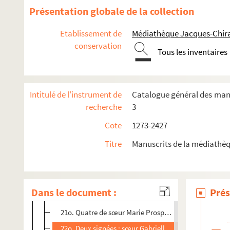
8o. Une du père Gourdan, chanoine regulier de Saint-V
Présentation globale de la collection
9o. Une signée : Saint-Marc
Etablissement de
Médiathèque Jacques-Chira
10o. Une de M. Baillet, prêtre (1792). (12 pages)
conservation
Tous les inventaires
11o. Une signée : Maultros (1792)
12o. Trois de M. Pacory ? dont l'une est adressée à M.
13o. Eloge de M. Desessarts, pour madame de Montag
Intitulé de l'instrument de
Catalogue général des manus
14o. Deux fragments, l'un de l'écriture de l'abbé Méra
recherche
3
15o. Une de M. l'évêque de Nantes à madame Arnault,
Cote
1273-2427
te
16o. Deux signées : F. Sans de S
-Catherine, à l'abbes
Titre
Manuscrits de la médiathèq
17o. Une de M. le marquis de Mezières (1678)
18o. Une de M. Paulon à Monseigneur l'évesque d'Alet
19o. Une lettre anonyme
Dans le document :
Prés
20o. Une de A. Dieu (1640)
21o. Quatre de sœur Marie Prospere de la Sainte Annon
22o. Deux signées : sœur Gabrielle de Saint Benoist, i