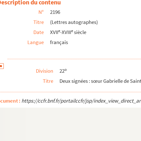
Description du contenu
N°
2196
 de Quebec (1641)
Titre
(Lettres autographes)
e
e
Date
XVII
-XVIII
siècle
datée de la mission de la Nouvelle France à Kebec (1...
Langue
français
rmoye
une troisième sans signature
o
Division
22
Titre
Deux signées : sœur Gabrielle de Saint
3 janv. 1650 et 1654)
ocument :
https://ccfr.bnf.fr/portailccfr/jsp/index_view_dire
e de Saint Denis (1652)
1653)
(1653)