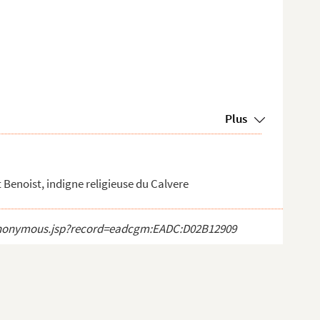
Plus
 Benoist, indigne religieuse du Calvere
ct_anonymous.jsp?record=eadcgm:EADC:D02B12909