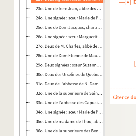
23o. Une de frére Jean, abbé des Pierres (1651)
24o. Une signée : sœur Marie de l'Incarnation, datée
25o. Une de Dom Jacques, chartreux (1650)
26o. Une signée : sœur Marguerite de Saint Athanase, 
27o. Deux de M. Charles, abbé de la Charmoye
28o. Une de Dom Etienne de Maugier, abbé de la Cha
29o. Deux signées : sœur Suzanne du Saint Esprit, et 
30o. Deux des Urselines de Quebec (1642)
31o. Deux de l'abbesse de N. Dame de Gomerfontaine (
32o. Une de la superieure de Saint Eutrope (1652)
Citer ce d
33o. Une de l'abbesse des Capucines (1652)
34o. Une signée : sœur Marie de l'Incarnation, urselin
35o. Une de madame de Thou, abbesse des Clairets (
36o. Une de la supérieure des Benedictines de Calais 