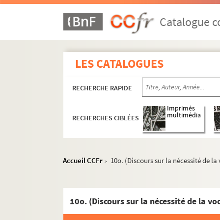
2166. (Recueil)
2167. (Recueil)
Catalogue co
2168. (Recueil)
2169. (Recueil)
LES CATALOGUES
2170. Anecdotes (relatives au jansénisme), l
2171. (Recueil)
RECHERCHE RAPIDE
2172. (Recueil)
2173. (Copies et extraits de lettres qui rega
Imprimés
multimédia
RECHERCHES CIBLÉES
2174. (Recueil)
2175. (Recueil)
2176. (Recueil biographique)
Accueil CCFr
10o. (Discours sur la nécessité de la
>
2177. Recueil de pièces genéalogiques sur 
2178. Reflexions sur Tobie, l'Ecclesiastique,
2179. Sermons sur les fêtes, les saints et les
10o. (Discours sur la nécessité de la v
2180. Catalogue des livres de la bibliothèqu