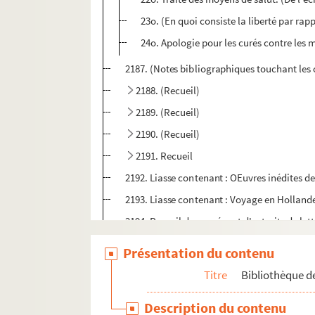
23o. (En quoi consiste la liberté par rap
24o. Apologie pour les curés contre les m
2187. (Notes bibliographiques touchant les 
2188. (Recueil)
2189. (Recueil)
2190. (Recueil)
2191. Recueil
2192. Liasse contenant : OEuvres inédites de
2193. Liasse contenant : Voyage en Hollande,
2194. Recueil de pensées et d'extraits de lett
2195. (Nicolai Caussini, Trecensis, Epistol
Présentation du contenu
2196. (Lettres autographes)
Titre
Bibliothèque de
2197. Catalogue des livres tirés de la grande
Description du contenu
2198. [Titre absent ou non renseigné]