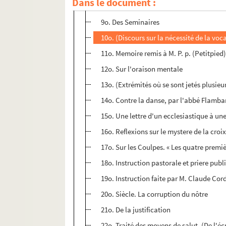
Dans le document :
8o. Sur quelques versets du ch. de S.Jean
9o. Des Seminaires
10o. (Discours sur la nécessité de la voc
11o. Memoire remis à M. P. p. (Petitpied) 
12o. Sur l'oraison mentale
13o. (Extrémités où se sont jetés plusieu
14o. Contre la danse, par l'abbé Flamba
15o. Une lettre d'un ecclesiastique à un
16o. Reflexions sur le mystere de la croi
17o. Sur les Coulpes. « Les quatre premiè
18o. Instruction pastorale et priere publ
19o. Instruction faite par M. Claude Co
20o. Siècle. La corruption du nôtre
21o. De la justification
22o. Traité des moyens de salut. (De l'éc