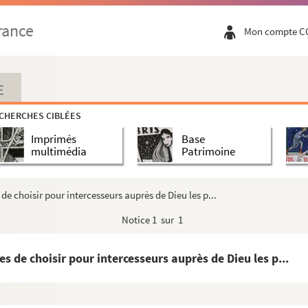
morabilibus (libri IX cum glossula)
rance
Mon compte C
E
CHERCHES CIBLÉES
êche du Sauveur nouvellement né, deplore, dans l'...
Imprimés
Base
supradicto) Ragotzi
multimédia
Patrimoine
tiones super Genesim, Exodum, Leviticum, Numeros et...
s de choisir pour intercesseurs auprès de Dieu les p...
Notice
1 sur 1
feuilles et en cahiers, au nombre de XLIV)
e plusieurs parties de l'Ancien et du Nouveau T...
les de choisir pour intercesseurs auprès de Dieu les p...
e du fait de Jansenius. — La confession des appe...
lise, la theologie, la morale, avec les aphori...