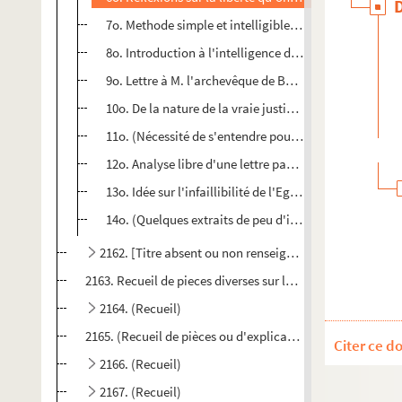
7o. Methode simple et intelligible de proposer ce que l
8o. Introduction à l'intelligence des Epîtres de S. Paul
9o. Lettre à M. l'archevêque de Besançon par les eccle
10o. De la nature de la vraie justice sentie par le cœur
11o. (Nécessité de s'entendre pour défendre la vérité)
12o. Analyse libre d'une lettre pastorale de S. Augusti
13o. Idée sur l'infaillibilité de l'Eglise
14o. (Quelques extraits de peu d'importance touchant
2162. [Titre absent ou non renseigné]
2163. Recueil de pieces diverses sur les livres de l'Ancie
2164. (Recueil)
2165. (Recueil de pièces ou d'explications) sur les pseau
Citer ce d
2166. (Recueil)
2167. (Recueil)