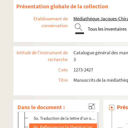
2153. Pensées diverses, extraites des conferences de l'ab
Présentation globale de la collection
2154. (Recueil de pièces diverses :) — Sur Port Royal, — l
Etablissement de
Médiathèque Jacques-Chira
2155. (Explication de diverses parties du Nouveau Testame
conservation
2156. (Copies de lettres de M. l'abbé d'Etemare, parmi les
Tous les inventaires
2157. (Recueil)
2158. (Recueil)
Intitulé de l'instrument de
Catalogue général des manus
2159. Précis d'instructions
recherche
3
2160. (Recueil)
Cote
1273-2427
2161. (Recueil de pièces diverses :)
Titre
Manuscrits de la médiathèq
1o. Sur la prison de Manassès ; le petit nombre d'Elu
2o. Confession et repentir sincere d'un prelat penitent
3o. (Règle de conduite pour les gens du monde)
Dans le document :
Prés
4o. Excellent modele de S. Augustin, selon lequel il d
5o. Traduction de la lettre d'un officier de cour de Rom
6o. Reflexions sur la liberté qu'ont tous les fidèles de 