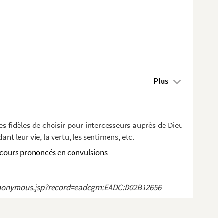
Plus
les fidèles de choisir pour intercesseurs auprès de Dieu
nt leur vie, la vertu, les sentimens, etc.
scours prononcés en convulsions
ct_anonymous.jsp?record=eadcgm:EADC:D02B12656