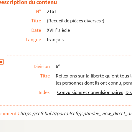
Description du contenu
'on pense ou ce que l'on doit penser par rapport ...
N°
2161
Titre
(Recueil de pièces diverses :)
siastiques de son diocèse au sujet des poursuites ...
e
Date
XVIII
siècle
Langue
français
 par M. Jubé, curé d'Anières
n contre les Donatistes
o
Division
6
 les disputes du jansénisme)
Titre
Reflexions sur la liberté qu'ont tous 
les personnes dont ils ont connu, penda
Index
Convulsions et convulsionnaires
Di
n et du Nouveau Testament
mes, (la plupart) d'après l'abbé d'Etemare
ocument :
https://ccfr.bnf.fr/portailccfr/jsp/index_view_dire