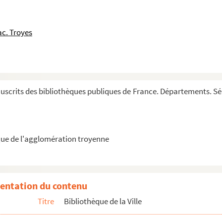
bé d'Etemare pendant les dix dernières années de ...
e rappel du parlement, — la bulle
Unigenitus
. — ...
c. Troyes
nt, intitulée Concorde, extraite des conferences ...
quelles il s'en trouve quelques-unes de MM. de F...
crits des bibliothèques publiques de France. Départements. Série
ue de l'agglomération troyenne
s ; — les propositions condamnées par la bulle
Unig...
 (1789)
entation du contenu
eclare qu'on doit prescher la predestination
Titre
Bibliothèque de la Ville
e, ecrite à un de ses amis à Paris (à l'occasion...
choisir pour intercesseurs auprès de Dieu les p...