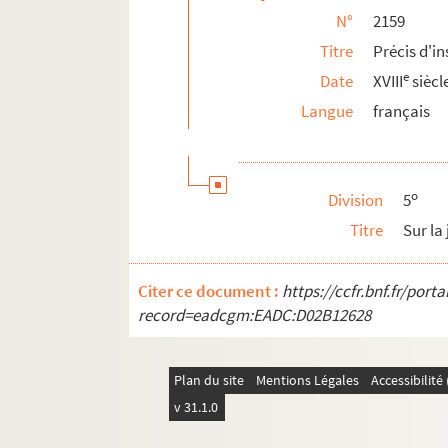
N°
2159
2183. (Copies de lettres de Dom Armand Jean
Titre
Précis d'i
2184. (Recueil)
e
Date
XVIII
siècl
2185. (Recueil)
Langue
français
2186. (Recueil de pièces diverses en vers) fab
2186bis. (Recueil)
2187. (Notes bibliographiques touchant les 
o
Division
5
2188. (Recueil)
Titre
Sur la 
2189. (Recueil)
2190. (Recueil)
Citer ce document :
https://ccfr.bnf.fr/por
2191. Recueil
record=eadcgm:EADC:D02B12628
2192. Liasse contenant : OEuvres inédites de
2193. Liasse contenant : Voyage en Hollande,
Plan du site
Mentions Légales
Accessibilit
2194. Recueil de pensées et d'extraits de lett
v 31.1.0
2195. (Nicolai Caussini, Trecensis, Epistol