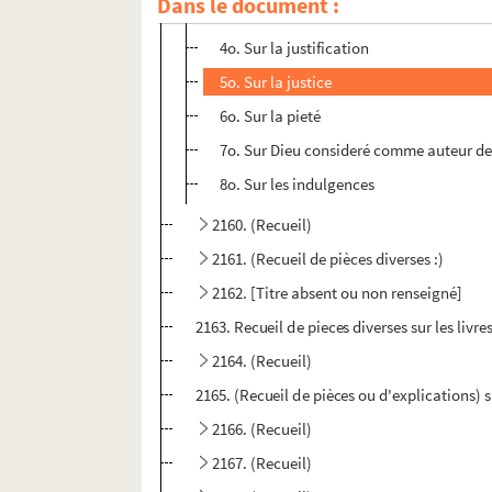
Dans le document :
3o. Sur la charité
4o. Sur la justification
5o. Sur la justice
6o. Sur la pieté
7o. Sur Dieu consideré comme auteur de
8o. Sur les indulgences
2160. (Recueil)
2161. (Recueil de pièces diverses :)
2162. [Titre absent ou non renseigné]
2163. Recueil de pieces diverses sur les liv
2164. (Recueil)
2165. (Recueil de pièces ou d'explications) 
2166. (Recueil)
2167. (Recueil)