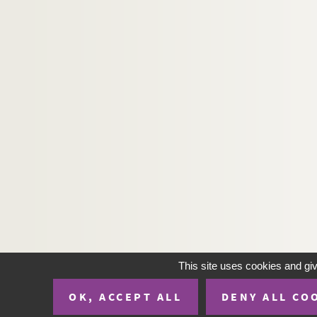
2269. (Recueil)
2270. (Incerti) Genealogia Philippi Pulcri,
2271. (Recueil)
2272. (Pontificale Romanum)
2273. (Recueil)
2274. Beati Johannis heremite, qui et C
2275. (Evangeliarium monasterii sancti Lupi
2276. Abregé historique, mis à la portée de t
2277. Feoda Campaniæ
2278. (Recueil)
2279. Estat du revenu de la ville de Troyes, 
2280. Memoire concernant la generalité de
This site uses cookies and gi
2281. Mémoire concernant la province de Lan
OK, ACCEPT ALL
DENY ALL CO
2282. (Mystère contenant la création, la chu