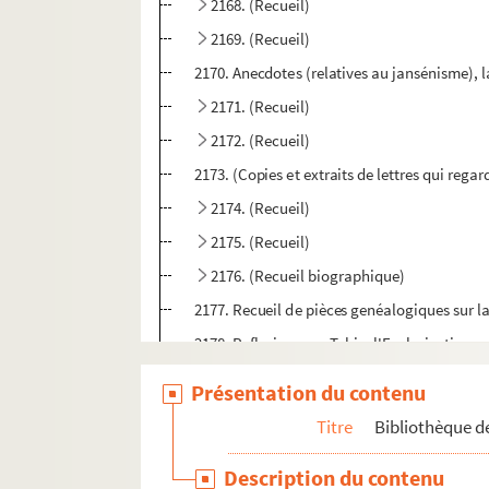
2168. (Recueil)
2169. (Recueil)
2170. Anecdotes (relatives au jansénisme), l
2171. (Recueil)
2172. (Recueil)
2173. (Copies et extraits de lettres qui rega
2174. (Recueil)
2175. (Recueil)
2176. (Recueil biographique)
2177. Recueil de pièces genéalogiques sur 
2178. Reflexions sur Tobie, l'Ecclesiastique,
2179. Sermons sur les fêtes, les saints et les
Présentation du contenu
2180. Catalogue des livres de la bibliothèqu
Titre
Bibliothèque de
2181. (Notes de M. de Bourbonne, concernant 
Description du contenu
2182. Copies de lettres de MM. Nicole, d'Ete