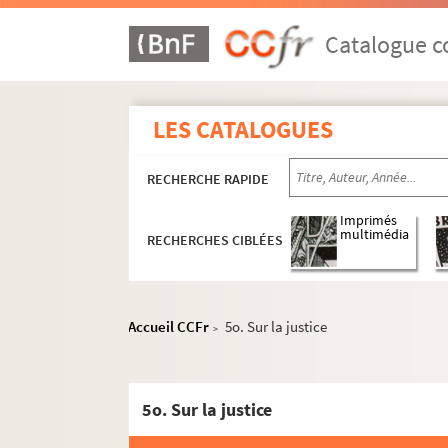
2132. (Recueil)
2133. Abregé de la vie interieure et toute d'
Catalogue co
2134. (Incerti) Juris canonici Doctrina et prax
2135. De Physica particulari, seu de Cœlo, 
LES CATALOGUES
2136. Tractatusde eloquentia, artium regina, 
2137. (Recueil)
RECHERCHE RAPIDE
2138. Moralité des nobles hommes et des gens 
2139. Magistri Hugonis de Matiscone de mili
Imprimés
multimédia
RECHERCHES CIBLÉES
2140. Pontificale Romanum
2141. Pontificale ad usum ordinis Cistercien
2142. (Recueil)
Accueil CCFr
5o. Sur la justice
>
2143. (Recueil)
2144. Confession d'un pecheur qui, prostern
2145. Meditationes de anno spirituali, auct
5o. Sur la justice
2146. (Recueil)