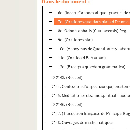
Dans le document :
5o. Helperici liber de Compoto
6o. (Incerti Canones aliquot practici d
7o. (Orationes quædam piæ ad Deum et
8o. Odonis abbatis (Cluniacensis) Regul
9o. (Orationes piæ)
10o. (Anonymus de Quantitate syllabaru
11o. (Oratio ad B. Mariam)
12o. (Excerpta quædam grammatica)
2143. (Recueil)
2144. Confession d'un pecheur qui, prostern
2145. Meditationes de anno spirituali, auct
2146. (Recueil)
2147. (Traduction française de Principis R
2148. Ouvrages de mathématiques