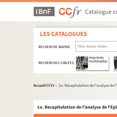
2102. (Catéchisme sur les Mystères)
2103. (Recueil)
Catalogue co
2104. (Catéchisme sur les Commandemens de 
2105. Catechisme sur le Symbole, par Gourl
LES CATALOGUES
2106. Notes sur les divers livres de l'Ecritu
2107. Catechîme sur le Symbole des Apôtres
RECHERCHE RAPIDE
2108. Entretiens entre Irenée et Philalette (su
2109. (Recueil)
Imprimés
multimédia
RECHERCHES CIBLÉES
2110. (Explication de) l'Epître de S. Paul 
2111. Les Pseaumes de David expliqués à la 
2112. Plainte et protestation du P. Quesnel
Accueil CCFr
1o. Recapitulation de l'analyse de 
>
2113. Remarques et reflexions (de M. Galart) 
2114. (Recueil)
2115. (Recueil.) Huit écrits de M. Rufin
1o. Recapitulation de l'analyse de l'E
2116. (Recueil)