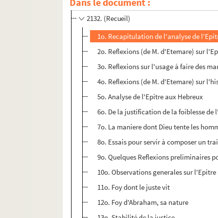
Dans le document :
2131. Explication du discours de N. S. J. C.
2132. (Recueil)
1o. Recapitulation de l'analyse de l'Ep
2o. Reflexions (de M. d'Etemare) sur l'
3o. Reflexions sur l'usage à faire des mau
4o. Reflexions (de M. d'Etemare) sur l'hi
5o. Analyse de l'Epitre aux Hebreux
6o. De la justification de la foiblesse d
7o. La maniere dont Dieu tente les hom
8o. Essais pour servir à composer un tra
9o. Quelques Reflexions preliminaires po
10o. Observations generales sur l'Epitr
11o. Foy dont le juste vit
12o. Foy d'Abraham, sa nature
13o. Stabilité de la justice