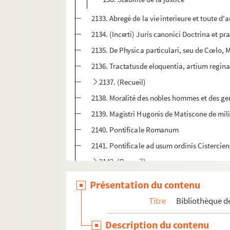
2133. Abregé de la vie interieure et toute d'
2134. (Incerti) Juris canonici Doctrina et prax
2135. De Physica particulari, seu de Cœlo, 
2136. Tractatusde eloquentia, artium regina, 
2137. (Recueil)
2138. Moralité des nobles hommes et des gens 
2139. Magistri Hugonis de Matiscone de mili
2140. Pontificale Romanum
2141. Pontificale ad usum ordinis Cistercien
2142. (Recueil)
2143. (Recueil)
Présentation du contenu
2144. Confession d'un pecheur qui, prostern
Titre
Bibliothèque de
2145. Meditationes de anno spirituali, auct
Description du contenu
2146. (Recueil)