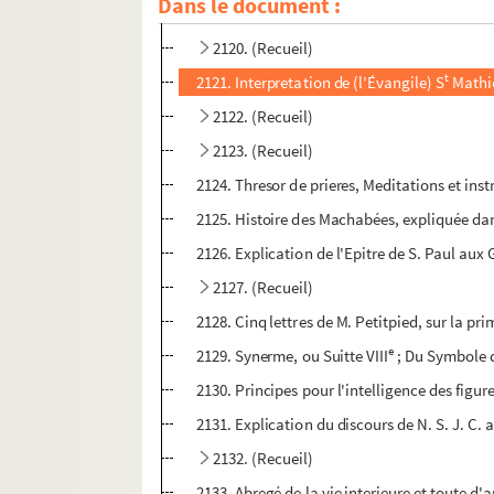
Dans le document :
2119. Instruction familiere sur l'Eglise pour
2120. (Recueil)
t
2121. Interpretation de (l'Évangile) S
Mathi
2122. (Recueil)
2123. (Recueil)
2124. Thresor de prieres, Meditations et inst
2125. Histoire des Machabées, expliquée dan
2126. Explication de l'Epitre de S. Paul aux 
2127. (Recueil)
2128. Cinq lettres de M. Petitpied, sur la pr
e
2129. Synerme, ou Suitte VIII
; Du Symbole 
2130. Principes pour l'intelligence des figu
2131. Explication du discours de N. S. J. C.
2132. (Recueil)
2133. Abregé de la vie interieure et toute d'