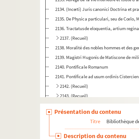
2134. (Incerti) Juris canonici Doctrina et prax
2135. De Physica particulari, seu de Cœlo, 
2136. Tractatusde eloquentia, artium regina, 
2137. (Recueil)
2138. Moralité des nobles hommes et des gens 
2139. Magistri Hugonis de Matiscone de mili
2140. Pontificale Romanum
2141. Pontificale ad usum ordinis Cistercien
2142. (Recueil)
2143. (Recueil)
2144. Confession d'un pecheur qui, prostern
Présentation du contenu
2145. Meditationes de anno spirituali, auct
Titre
Bibliothèque de
2146. (Recueil)
2147. (Traduction française de Principis R
Description du contenu