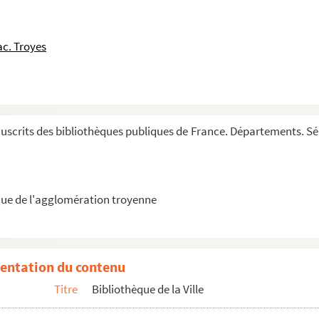
m
um
et 3
librum Sententiarum
etica)
c. Troyes
 Anima
crits des bibliothèques publiques de France. Départements. Série
es salutations, d'hymnes françoises et latines,...
ue de l'agglomération troyenne
entation du contenu
Titre
Bibliothèque de la Ville
réation du monde jusqu'à l'année 1749), par Pierre...