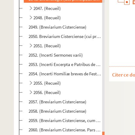
2047. (Recueil)
2048. (Recueil)
2049. (Breviarium Cisterciense)
2050. Breviarium Cisterciense (cui præpositum est officiu
2051. (Recueil)
2052. (Incerti Sermones varii)
2053. (Incerti Excerpta e Patribus de Vitiis et pœnis vitio
2054. (Incerti Homiliæ breves de Festis et Sanctis)
Citer ce d
2055. (Recueil)
2056. (Recueil)
2057. (Breviarium Cisterciense)
2058. (Breviarium Cisterciense)
2059. (Breviarium Cisterciense, cum Evangeliis totius ann
2060. (Breviarium Cisterciense. Pars hiemalis)