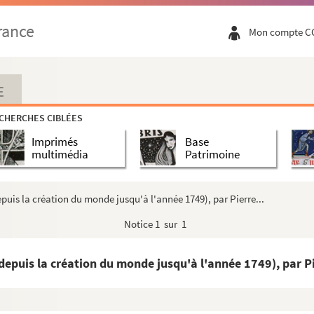
rance
Mon compte C
E
 Clarevallis religiosi
CHERCHES CIBLÉES
Imprimés
Base
icatorum, cardinalis, Commentarius) super quinque ...
multimédia
Patrimoine
uis la création du monde jusqu'à l'année 1749), par Pierre...
Notice
1 sur 1
epuis la création du monde jusqu'à l'année 1749), par Pi
. Pars æstivalis)