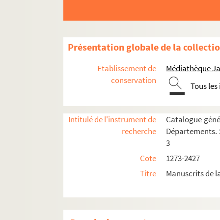
2000. (Recueil)
2001. (Recueil)
2002. (Recueil)
Présentation globale de la collecti
2003. (Recueil)
Etablissement de
Médiathèque Ja
Ms 2004. Recueil de textes sur la vie mon
conservation
Tous les
2005. (Missale cum Evangeliis et lectionibus
2006. (Recueil)
2007. (Recueil)
Intitulé de l'instrument de
Catalogue génér
recherche
Départements. S
2008. (Recueil)
3
2009. (Recueil)
Cote
1273-2427
2010. De Elocutione oratoria tractatus (ab
Titre
Manuscrits de 
2011. (Incerti Considerationes in vitam, mor
2012. (Recueil)
2013. (Recueil)