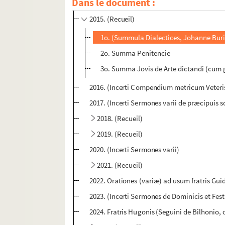
Dans le document :
2014. (Incerti, monachi Carthusiensis, B. Ma
2015. (Recueil)
1o. (Summula Dialectices, Johanne Bur
2o. Summa Penitencie
3o. Summa Jovis de Arte dictandi (cum 
2016. (Incerti Compendium metricum Veteris
2017. (Incerti Sermones varii de præcipuis 
2018. (Recueil)
2019. (Recueil)
2020. (Incerti Sermones varii)
2021. (Recueil)
2022. Orationes (variæ) ad usum fratris Guido
2023. (Incerti Sermones de Dominicis et Fest
2024. Fratris Hugonis (Seguini de Bilhonio,