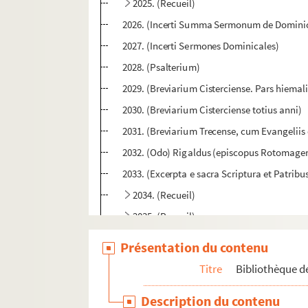
2025. (Recueil)
2026. (Incerti Summa Sermonum de Dominici
2027. (Incerti Sermones Dominicales)
2028. (Psalterium)
2029. (Breviarium Cisterciense. Pars hiemali
2030. (Breviarium Cisterciense totius anni)
2031. (Breviarium Trecense, cum Evangeliis e
2032. (Odo) Rigaldus (episcopus Rotomagen
2033. (Excerpta e sacra Scriptura et Patribus
2034. (Recueil)
2035. (Recueil)
2036. (Johannis de Rupella, ordinis Mino
Présentation du contenu
2037. (Recueil)
Titre
Bibliothèque de
2038. (Breviarium Cisterciense. Pars hiemali
Description du contenu
2039. Breviarium Cisterciense