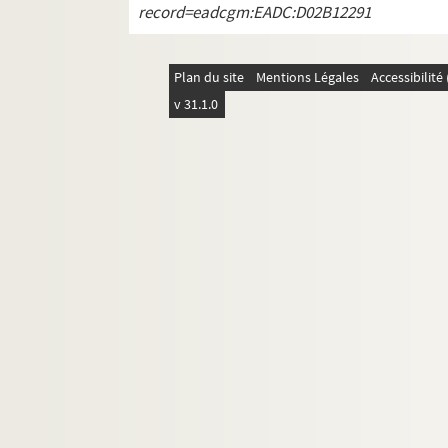
2053. (Incerti Excerpta e Patribus de Vitiis 
record=eadcgm:EADC:D02B12291
2054. (Incerti Homiliæ breves de Festis et Sa
2055. (Recueil)
Plan du site
Mentions Légales
Accessibilit
2056. (Recueil)
v 31.1.0
2057. (Breviarium Cisterciense)
2058. (Breviarium Cisterciense)
2059. (Breviarium Cisterciense, cum Evangel
2060. (Breviarium Cisterciense. Pars hiemali
2061. (Breviarium Cisterciense. Pars hiemali
2062. (Recueil)
2063. (Incerti Summa Sermonum de Festis e
2064. (Breviarium Cisterciense)
2065. (Breviarium Cisterciense, cum Evangeli
2066. (Breviarium Cisterciense)
2067. (Breviarium Cisterciense. Pars hiemali