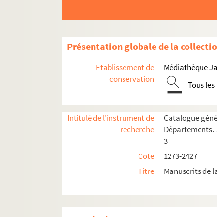
1999. (Recueil)
2000. (Recueil)
2001. (Recueil)
Présentation globale de la collecti
2002. (Recueil)
Etablissement de
Médiathèque Ja
2003. (Recueil)
conservation
Tous les
Ms 2004. Recueil de textes sur la vie mon
2005. (Missale cum Evangeliis et lectionibus
2006. (Recueil)
Intitulé de l'instrument de
Catalogue génér
recherche
Départements. S
2007. (Recueil)
3
2008. (Recueil)
Cote
1273-2427
2009. (Recueil)
Titre
Manuscrits de 
2010. De Elocutione oratoria tractatus (ab
2011. (Incerti Considerationes in vitam, mor
2012. (Recueil)