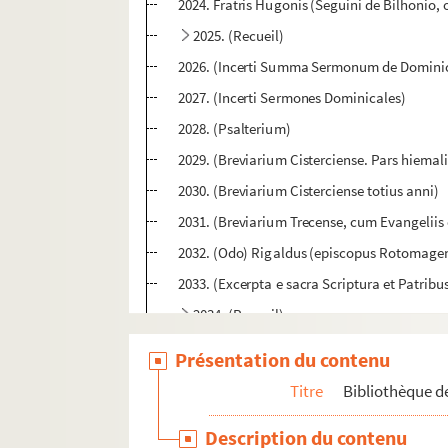
2024. Fratris Hugonis (Seguini de Bilhonio,
2025. (Recueil)
2026. (Incerti Summa Sermonum de Dominici
2027. (Incerti Sermones Dominicales)
2028. (Psalterium)
2029. (Breviarium Cisterciense. Pars hiemali
2030. (Breviarium Cisterciense totius anni)
2031. (Breviarium Trecense, cum Evangeliis e
2032. (Odo) Rigaldus (episcopus Rotomagen
2033. (Excerpta e sacra Scriptura et Patribus
2034. (Recueil)
2035. (Recueil)
Présentation du contenu
2036. (Johannis de Rupella, ordinis Mino
Titre
Bibliothèque de
2037. (Recueil)
Description du contenu
2038. (Breviarium Cisterciense. Pars hiemali