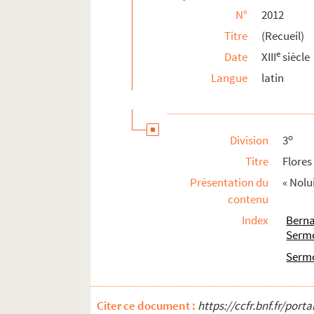
N°
2012
2039. Breviarium Cisterciense
Titre
(Recueil)
2040. (Recueil de prières diverses, d'aspirat
e
Date
XIII
siècle
2041. (Recueil)
Langue
latin
2042. (Breviarium Cisterciense. Pars hiemali
2043. (Recueil)
2044. (Breviarium Cisterciense. Pars æstival
o
Division
3
2045. (Recueil)
Titre
Flores
2046. Chronologie (des principaux événement
Présentation du
« Nolu
2047. (Recueil)
contenu
2048. (Recueil)
Index
Bern
2049. (Breviarium Cisterciense)
Serm
2050. Breviarium Cisterciense (cui præposit
Serm
2051. (Recueil)
2052. (Incerti Sermones varii)
Citer ce document :
https://ccfr.bnf.fr/por