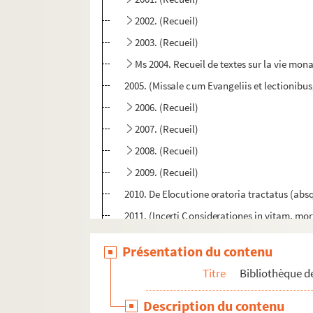
2002. (Recueil)
2003. (Recueil)
Ms 2004. Recueil de textes sur la vie mon
2005. (Missale cum Evangeliis et lectionibus
2006. (Recueil)
2007. (Recueil)
2008. (Recueil)
2009. (Recueil)
2010. De Elocutione oratoria tractatus (ab
2011. (Incerti Considerationes in vitam, mor
2012. (Recueil)
Présentation du contenu
2013. (Recueil)
Titre
Bibliothèque de
2014. (Incerti, monachi Carthusiensis, B. Ma
2015. (Recueil)
Description du contenu