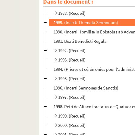
Dans le document :
1987. (Recueil)
1988. (Recueil)
1989. (Incerti Themata Sermonum)
1990. (Incerti Homiliæ in Epistolas ab A
1991. Beati Benedicti Regula
1992. (Recueil)
1993. (Recueil)
1994. (Prières et cérémonies pour l'administ
1995. (Recueil)
1996. (Incerti Sermones de Sanctis)
1997. (Recueil)
1998. Petri de Aliaco tractatus de Quatuor ex
1999. (Recueil)
2000. (Recueil)
2001. (Recueil)