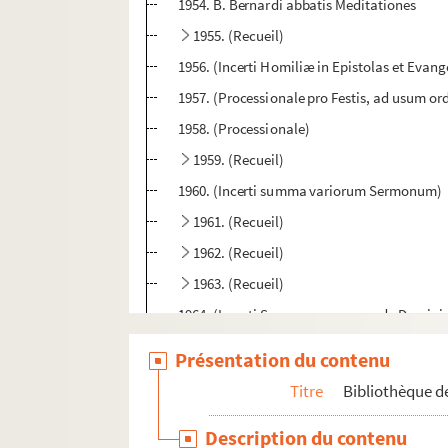
1954. B. Bernardi abbatis Meditationes
1955. (Recueil)
1956. (Incerti Homiliæ in Epistolas et Evang
1957. (Processionale pro Festis, ad usum ord
1958. (Processionale)
1959. (Recueil)
1960. (Incerti summa variorum Sermonum)
1961. (Recueil)
1962. (Recueil)
1963. (Recueil)
1964. (Incerti Summa sermonum de Dominicis
1965. (Recueil)
Présentation du contenu
1966. (Recueil)
Titre
Bibliothèque de
1967. (Breviarium Cisterciense. Pars æstival
Description du contenu
1968. (Breviarium Cisterciense. Pars hiemali