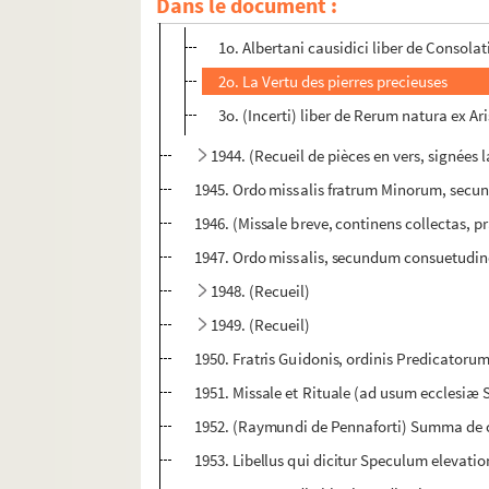
Dans le document :
1943. (Recueil)
1o. Albertani causidici liber de Consolat
2o. La Vertu des pierres precieuses
3o. (Incerti) liber de Rerum natura ex Aris
1944. (Recueil de pièces en vers, signées 
1945. Ordo missalis fratrum Minorum, se
1946. (Missale breve, continens collectas, p
1947. Ordo missalis, secundum consuetudi
1948. (Recueil)
1949. (Recueil)
1950. Fratris Guidonis, ordinis Predicator
1951. Missale et Rituale (ad usum ecclesiæ 
1952. (Raymundi de Pennaforti) Summa de cas
1953. Libellus qui dicitur Speculum elevationi