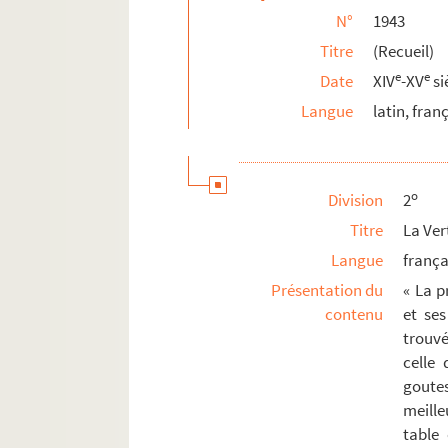
N°
1943
1969. (Antiphonarium pro festis, cum cantu
Titre
(Recueil)
1970. (Breviarium Cisterciense. Pars æstival
e
e
Date
XIV
-XV
si
1971. (Orationes variæ)
Langue
latin, fran
1972. (Parvum Antiphonarium)
1973. (Recueil)
1974. (Breviarium ad usum monasterii Celle
o
Division
2
1975. (Breviarium Cisterciense. Pars hiemali
Titre
La Ver
1976. (Breviarium Cisterciense, cui præfig
Langue
frança
1977. (Breviarium Cisterciense)
Présentation du
« La p
1978. Supplément des lettres, mémoires et v
contenu
et ses
1979. (Recueil)
trouvé
celle 
Ms 1980. Breviarium Cisterciense, cum lecti
goutes
1981. (Breviarium Trecense)
meille
1982. (Recueil)
table 