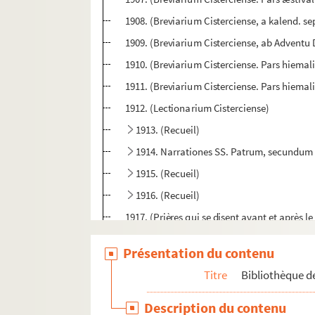
1908. (Breviarium Cisterciense, a kalend. 
1909. (Breviarium Cisterciense, ab Adventu
1910. (Breviarium Cisterciense. Pars hiemali
1911. (Breviarium Cisterciense. Pars hiemali
1912. (Lectionarium Cisterciense)
1913. (Recueil)
1914. Narrationes SS. Patrum, secundum
1915. (Recueil)
1916. (Recueil)
1917. (Prières qui se disent avant et après le
1918. Stella Clericorum
Présentation du contenu
1919. (Recueil)
Titre
Bibliothèque de
1920. Salomonis Proverbia, Sapientia et Ecc
1921. (Recueil)
Description du contenu