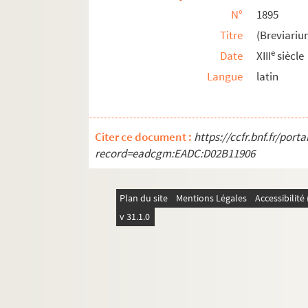
1922. (Recueil)
N°
1895
1923. Expositio Beati Ieronymi in (Evang
Titre
(Breviariu
e
1924. (Recueil)
Date
XIII
siècle
1925. Magistri Johannis Beleth Summa de re
Langue
latin
1926. (Recueil)
1927. Guillelmi Peraldi, Lugdunensis episcop
Citer ce document :
https://ccfr.bnf.fr/por
1928. (Statuta ordinis Cisterciensis)
record=eadcgm:EADC:D02B11906
1929. (Recueil)
1930. (Recueil)
Plan du site
Mentions Légales
Accessibilit
1931. (Recueil)
v 31.1.0
1932. S. Benedicti Regula
1933. (Recueil)
1934. Junii Juvenalis Aquinatis Satirarum li
1935. (Incerti Sermones dominicales)
um
um