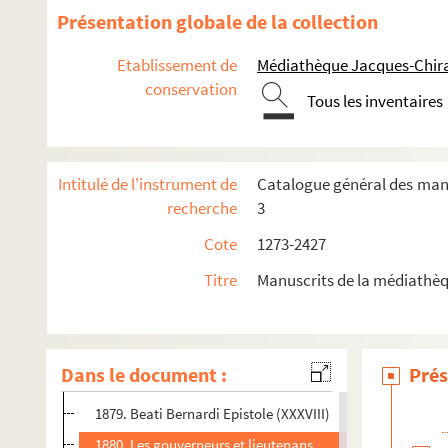
1866. (Recueil)
Présentation globale de la collection
1867. (Incerti) Themata Sermonum
Etablissement de
Médiathèque Jacques-Chira
1868. (Incerti Summa variorum Sermonum)
conservation
Tous les inventaires
1869. Beati Gregorii pape (I). Expositio super Cantica ca
1870. (Incerti Summa formularum, Epistolarum et alioru
1871. (Guillelmi Peraldi) tractatus de Viciis
Intitulé de l'instrument de
Catalogue général des manus
1872. (Incerti Summa variorum Sermonum)
recherche
3
1873. (Recueil)
Cote
1273-2427
1874. Inventaire de divers jettons d'argent curieux qui so
Titre
Manuscrits de la médiathèq
1875. Hugonis de Corbi (
sic
) canonici S. Laurencii de Ful
1876. (Recueil)
1877. (Recueil)
Dans le document :
Prés
1878. Beati Bernardi, primi Clarevallis abbatis, Epistole (
1879. Beati Bernardi Epistole (XXXVIII)
1880. Les gouverneurs et lieutenans de roy du duché de Bo