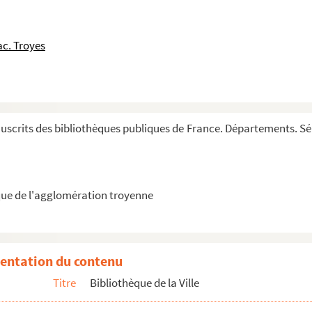
c. Troyes
nticorum
m actorum ad res monasticas pertinentium)
crits des bibliothèques publiques de France. Départements. Série
nt au cabinet de M. le président Bouhier
ue de l'agglomération troyenne
leio (de Folieto) atque prioris, Claustrum anime
entation du contenu
CCXLVIII)
Titre
Bibliothèque de la Ville
urgogne, et les premiers presidens, presidens, ch...