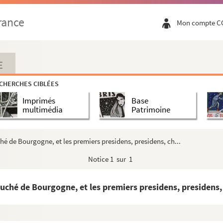
rance
Mon compte C
E
erciensis)
CHERCHES CIBLÉES
mmaculati, etc.
Imprimés
Base
 les années 1751, 1752, etc. jusqu'à 1765 incl...
multimédia
Patrimoine
, avec un) discours préliminaire sur le dessein ...
hé de Bourgogne, et les premiers presidens, presidens, ch...
Notice
1 sur 1
tiarum
ibros distincta), cum (glossa Guillelmi Redonensis...
uché de Bourgogne, et les premiers presidens, presidens, 
 ordinis Cisterciensis. Pars æstivalis)