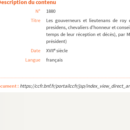
Description du contenu
ivinis, secundum usum ordinis Cisterciensis)
N°
1880
Titre
Les gouverneurs et lieutenans de roy 
presidens, chevaliers d'honneur et conseil
temps de leur réception et décès), par M
)
président)
e, editum a fratre Petro Aureoli, ordinis Minorum
e
Date
XVII
siècle
Langue
français
par son confesseur, dom Joseph de l'Isle, relig...
ocument :
https://ccfr.bnf.fr/portailccfr/jsp/index_view_dire
tis)