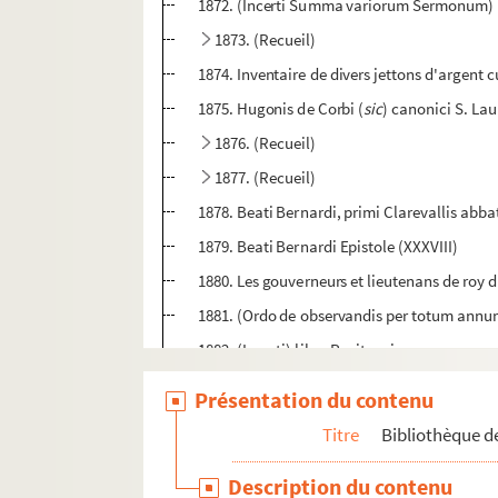
1872. (Incerti Summa variorum Sermonum)
1873. (Recueil)
1874. Inventaire de divers jettons d'argent 
1875. Hugonis de Corbi (
sic
) canonici S. Lau
1876. (Recueil)
1877. (Recueil)
1878. Beati Bernardi, primi Clarevallis abbat
1879. Beati Bernardi Epistole (XXXVIII)
1880. Les gouverneurs et lieutenans de roy d
1881. (Ordo de observandis per totum annum 
1882. (Incerti) liber Penitencie
1883. (Incerti Sermones seu Homiliæ)
Présentation du contenu
1884. (Incerti Distinctiones, secundum ordi
Titre
Bibliothèque de
1885. Compendium litteralis sensus tocius d
Description du contenu
1886. Epitome totius Rhetorices. (Sans nom