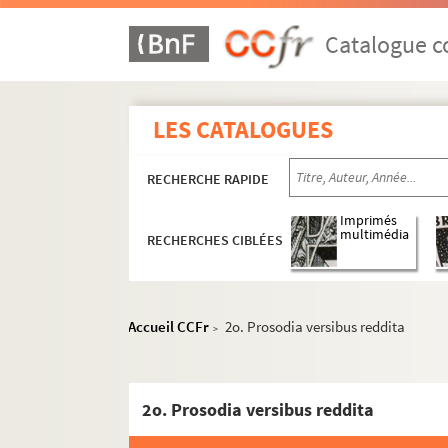
1831. Discours prononcés en convulsion (17
1832. Lettres de la Reverende Mere Angeliqu
Catalogue co
1833. (Recueil)
1834. Explication du livre de la Sagesse, — d
LES CATALOGUES
1835. Exceptiones Decretalium trium compila
1836. (Breviarium officii vespertini, ad usum
RECHERCHE RAPIDE
1837. (Guillelmi de Lancea, de ordine frat
1838. (Recueil)
Imprimés
multimédia
RECHERCHES CIBLÉES
1839. Fratris Petri (de ordine fratrum Mino
1840. (Recueil)
1841. (Recueil)
Accueil CCFr
2o. Prosodia versibus reddita
>
1842. (Recueil)
1843. Colucii Pyeri, cancellarii Florentini
1844. Bartholomei Brixiensis Questiones t
2o. Prosodia versibus reddita
1845. (Petri de Riga Aurora)