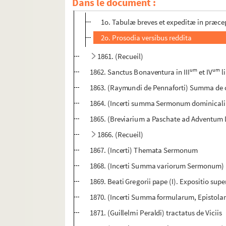
Dans le document :
1860. (Recueil)
1o. Tabulæ breves et expeditæ in præce
2o. Prosodia versibus reddita
1861. (Recueil)
um
um
1862. Sanctus Bonaventura in III
et IV
l
1863. (Raymundi de Pennaforti) Summa de cas
1864. (Incerti summa Sermonum dominical
1865. (Breviarium a Paschate ad Adventum D
1866. (Recueil)
1867. (Incerti) Themata Sermonum
1868. (Incerti Summa variorum Sermonum)
1869. Beati Gregorii pape (I). Expositio su
1870. (Incerti Summa formularum, Epistola
1871. (Guillelmi Peraldi) tractatus de Viciis