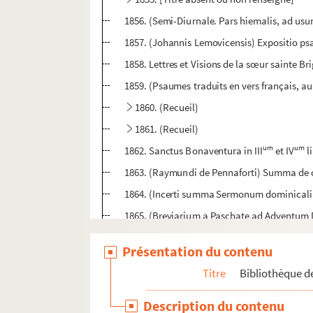
1856. (Semi-Diurnale. Pars hiemalis, ad usum
1857. (Johannis Lemovicensis) Expositio psa
1858. Lettres et Visions de la sœur sainte Bri
1859. (Psaumes traduits en vers français, au 
1860. (Recueil)
1861. (Recueil)
um
um
1862. Sanctus Bonaventura in III
et IV
l
1863. (Raymundi de Pennaforti) Summa de cas
1864. (Incerti summa Sermonum dominical
1865. (Breviarium a Paschate ad Adventum D
1866. (Recueil)
Présentation du contenu
1867. (Incerti) Themata Sermonum
Titre
Bibliothèque de
1868. (Incerti Summa variorum Sermonum)
1869. Beati Gregorii pape (I). Expositio su
Description du contenu