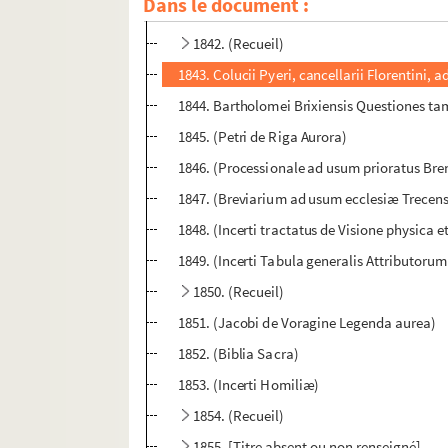
Dans le document :
1841. (Recueil)
1842. (Recueil)
1843. Colucii Pyeri, cancellarii Florentini
1844. Bartholomei Brixiensis Questiones t
1845. (Petri de Riga Aurora)
1846. (Processionale ad usum prioratus Bren
1847. (Breviarium ad usum ecclesiæ Trecensi
1848. (Incerti tractatus de Visione physica 
1849. (Incerti Tabula generalis Attributoru
1850. (Recueil)
1851. (Jacobi de Voragine Legenda aurea)
1852. (Biblia Sacra)
1853. (Incerti Homiliæ)
1854. (Recueil)
1855. [Titre absent ou non renseigné]