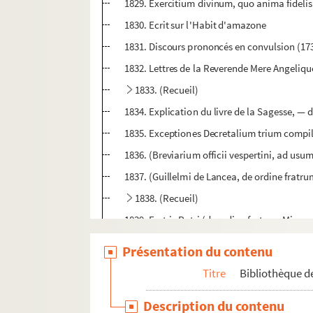
1829. Exercitium divinum, quo anima fidelis
1830. Ecrit sur l'Habit d'amazone
1831. Discours prononcés en convulsion (17
1832. Lettres de la Reverende Mere Angeliqu
1833. (Recueil)
1834. Explication du livre de la Sagesse, — d
1835. Exceptiones Decretalium trium compila
1836. (Breviarium officii vespertini, ad usum
1837. (Guillelmi de Lancea, de ordine frat
1838. (Recueil)
1839. Fratris Petri (de ordine fratrum Mino
1840. (Recueil)
Présentation du contenu
1841. (Recueil)
Titre
Bibliothèque de
1842. (Recueil)
Description du contenu
1843. Colucii Pyeri, cancellarii Florentini