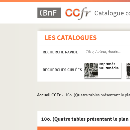
1797. Receüille de plusieurs petites praticqu
1798. La Concordance de l'Apocalipse, ou le R
Catalogue co
1799. (Recueil)
1800. (Recueil)
LES CATALOGUES
1801. Difference des trois sistemes : thomist
1802. (Instructions pour des Ecclésiastiques
RECHERCHE RAPIDE
1803. (Recueil)
1804. (Recueil)
Imprimés
multimédia
RECHERCHES CIBLÉES
1805. Oratoriæ Institutiones, a patre admo
1806. (Recueil)
1807. (Recueil)
Accueil CCFr
10o. (Quatre tables présentant le pl
>
1808. Francisci Philelphi, equitis aurati, la
1809. (Explication) de Jonas et d'Habacuc (
1810. (Recueil)
1811. Entretiens pour les Ordinans