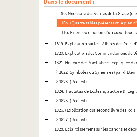
Dans le document :
8o. Principes sur l'Eglise (rédigés par l
9o. Necessité des verités de la Grace (c'
10o. (Quatre tables présentant le plan d
11o. Priere ou effusion d'un cœur touché d
1819. Explication sur les IV livres des Rois, 
1820. Explication des Commandemens de D
1821. Histoire des Machabées, expliquée dan
1822. Symboles ou Synermes (par d'Etem
1823. (Recueil)
1824. Tractatus de Ecclesia, auctore D. Leg
1825. (Recueil)
1826. (Explication du) second livre des Roi
1827. (Recueil)
1828. Eclaircissemens sur les canons et decre