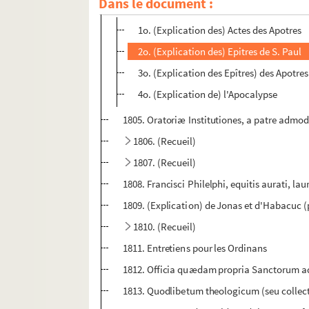
Dans le document :
1804. (Recueil)
1o. (Explication des) Actes des Apotres
2o. (Explication des) Epitres de S. Paul
3o. (Explication des Epîtres) des Apotres
4o. (Explication de) l'Apocalypse
1805. Oratoriæ Institutiones, a patre admo
1806. (Recueil)
1807. (Recueil)
1808. Francisci Philelphi, equitis aurati, la
1809. (Explication) de Jonas et d'Habacuc (
1810. (Recueil)
1811. Entretiens pour les Ordinans
1812. Officia quædam propria Sanctorum ad 
1813. Quodlibetum theologicum (seu collectio