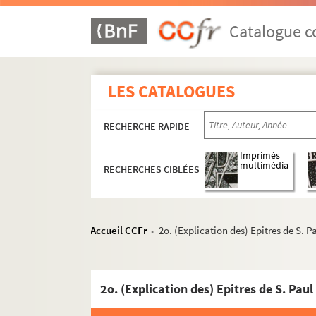
1775. (Incerti tractatus de Vitiis et Virtutibus
1776. (Incerti Summa Sermonum variorum)
Catalogue co
1777. (F. Hugonis Argentinensis) Compendiu
1778. (Guiberti de Tornaco, ordinis Mino
LES CATALOGUES
1779. Jacobi de Losanna Sermones de Sanct
1780. Breviarium secundum usum ecclesie T
RECHERCHE RAPIDE
1781. (Incerti) Alphabetum Narrationum (e 
1782. Nicholai de Gorhan (ordinis Prædicat
Imprimés
multimédia
RECHERCHES CIBLÉES
1783. (Recueil)
1784. (Incerti Summa Sermonum)
1785. Magistri Thome de Ybernia, quondam so
Accueil CCFr
2o. (Explication des) Epitres de S. P
>
1786. (Recueil)
1787. (Recueil)
1788. (Recueil)
2o. (Explication des) Epitres de S. Paul
1789. (Recueil)