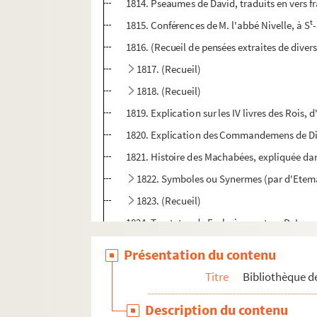
1814. Pseaumes de David, traduits en vers fran
t
1815. Conférences de M. l'abbé Nivelle, à S
1816. (Recueil de pensées extraites de divers 
1817. (Recueil)
1818. (Recueil)
1819. Explication sur les IV livres des Rois, 
1820. Explication des Commandemens de D
1821. Histoire des Machabées, expliquée dan
1822. Symboles ou Synermes (par d'Etem
1823. (Recueil)
1824. Tractatus de Ecclesia, auctore D. Leg
1825. (Recueil)
Présentation du contenu
1826. (Explication du) second livre des Roi
Titre
Bibliothèque de
1827. (Recueil)
Description du contenu
1828. Eclaircissemens sur les canons et decre