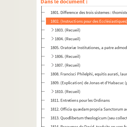
Dans le document :
1800. (Recueil)
1801. Difference des trois sistemes : thomist
1802. (Instructions pour des Ecclésiastiques
1803. (Recueil)
1804. (Recueil)
1805. Oratoriæ Institutiones, a patre admo
1806. (Recueil)
1807. (Recueil)
1808. Francisci Philelphi, equitis aurati, la
1809. (Explication) de Jonas et d'Habacuc (
1810. (Recueil)
1811. Entretiens pour les Ordinans
1812. Officia quædam propria Sanctorum ad 
1813. Quodlibetum theologicum (seu collectio
1814. Pseaumes de David, traduits en vers fran