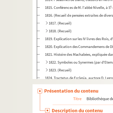
t
1815. Conférences de M. l'abbé Nivelle, à S
1816. (Recueil de pensées extraites de divers 
1817. (Recueil)
1818. (Recueil)
1819. Explication sur les IV livres des Rois, 
1820. Explication des Commandemens de D
1821. Histoire des Machabées, expliquée dan
1822. Symboles ou Synermes (par d'Etem
1823. (Recueil)
1824. Tractatus de Ecclesia, auctore D. Leg
1825. (Recueil)
Présentation du contenu
1826. (Explication du) second livre des Roi
Titre
Bibliothèque de
1827. (Recueil)
1828. Eclaircissemens sur les canons et decre
Description du contenu