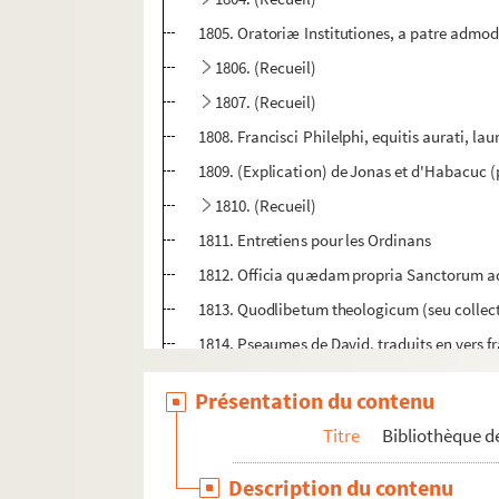
1805. Oratoriæ Institutiones, a patre admo
1806. (Recueil)
1807. (Recueil)
1808. Francisci Philelphi, equitis aurati, la
1809. (Explication) de Jonas et d'Habacuc (
1810. (Recueil)
1811. Entretiens pour les Ordinans
1812. Officia quædam propria Sanctorum ad 
1813. Quodlibetum theologicum (seu collectio
1814. Pseaumes de David, traduits en vers fran
t
1815. Conférences de M. l'abbé Nivelle, à S
Présentation du contenu
1816. (Recueil de pensées extraites de divers 
Titre
Bibliothèque de
1817. (Recueil)
1818. (Recueil)
Description du contenu