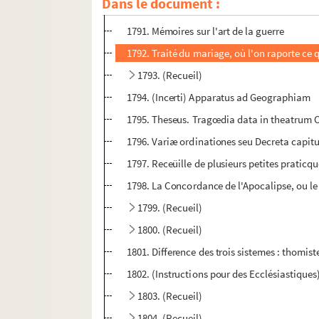
Dans le document :
1790. Notitia Episcoporum et Beneficiorum 
1791. Mémoires sur l'art de la guerre
1792. Traité du mariage, où l'on raporte ce 
1793. (Recueil)
1794. (Incerti) Apparatus ad Geographiam
1795. Theseus. Tragœdia data in theatrum 
1796. Variæ ordinationes seu Decreta capit
1797. Receüille de plusieurs petites praticqu
1798. La Concordance de l'Apocalipse, ou le R
1799. (Recueil)
1800. (Recueil)
1801. Difference des trois sistemes : thomist
1802. (Instructions pour des Ecclésiastiques
1803. (Recueil)
1804. (Recueil)