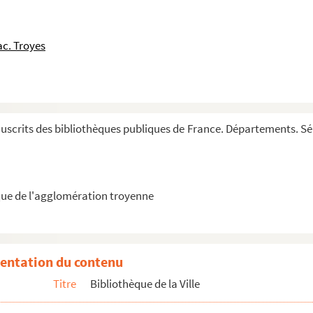
veritatis
c. Troyes
alium Sermonum (super hanc dietam)
iparæ libri XII)
crits des bibliothèques publiques de France. Départements. Série
ordine alphabetico)
ionem altarium ecclesiæ divæ Magdalenes
in V libros distincta)
ue de l'agglomération troyenne
 divisa per totum annum
entation du contenu
Titre
Bibliothèque de la Ville
acobi de Vitriaco
octoribus)