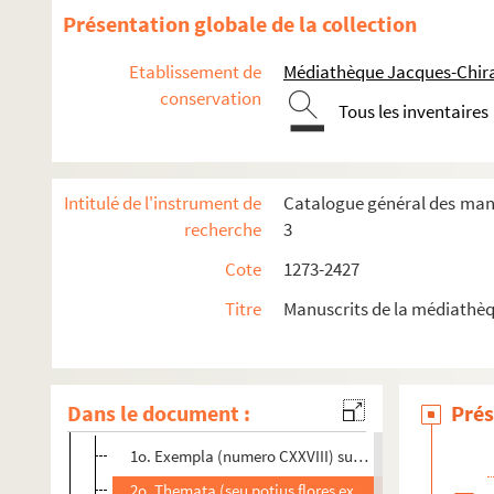
1738. (Recueil)
Présentation globale de la collection
1739. (F. Hugonis Argentinensis) Compendium theologice 
Etablissement de
Médiathèque Jacques-Chira
1740. Dieta salutis (cui præponuntur) themata dominic
conservation
1741. Dieta salutis
Tous les inventaires
1742. (Recueil)
1743. Mariale (seu de Virtutibus ac laudibus B. Virginis De
Intitulé de l'instrument de
Catalogue général des manus
1744. Promptuarium (seu Flores e SS. Patribus excerpti, 
recherche
3
1745. Ordo versuum, responsionum et orationum ad Lot
Cote
1273-2427
1746. Magistri Goffridi de Trano Summa (super Decretales, 
Titre
Manuscrits de la médiathèq
1747. (Incerti) Sermonum themata de Sanctis (et Festis)
1748. (Recueil)
1749. (Recueil)
Dans le document :
Prés
1750. (Recueil)
1o. Exempla (numero CXXVIII) sumpta e sermonibus J
2o. Themata (seu potius flores ex variis operibus et d