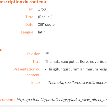
Description du contenu
N°
1750
Titre
(Recueil)
er quæ uniuscujusque litteræ alphabeti allegorica ex...
e
Date
XIII
siècle
Langue
latin
alis)
enda aurea)
 Distinctiones, secundum ordinem alphabeti
o
Division
2
o
ario del Re di Francia Henrico IV
: Rime in lode...
Titre
Themata (seu potius flores ex variis 
us (in triginta distinctus capitula)
Présentation du
« Hii igitur qui curam animarum recipi
contenu
usum ordinis Cisterciensis)
s le 5 mars 1567 jusques à la fin de 1570, recue...
Index
-
Themata, seu flores ex variis docto
ocument :
https://ccfr.bnf.fr/portailccfr/jsp/index_view_dire
æ sacræ, et Sermones tres)