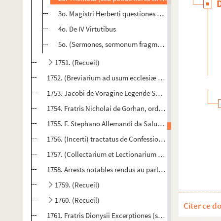
3o. Magistri Herberti questiones de Sacramentis
4o. De IV Virtutibus
5o. (Sermones, sermonum fragmenta et alia varia, int
1751. (Recueil)
1752. (Breviarium ad usum ecclesiæ Trecensis. Pars Hiem
1753. Jacobi de Voragine Legende Sanctorum (vulgo Leg
1754. Fratris Nicholai de Gorhan, ordinis Predicatorum,
1755. F. Stephano Allemandi da Saluzzo, predicatore ordin
1756. (Incerti) tractatus de Confessione bonus et utilissim
1757. (Collectarium et Lectionarium quadragesimale, ad 
1758. Arrests notables rendus au parlement de Dijon, depui
1759. (Recueil)
1760. (Recueil)
Citer ce d
1761. Fratris Dionysii Excerptiones (super libros Scriptur