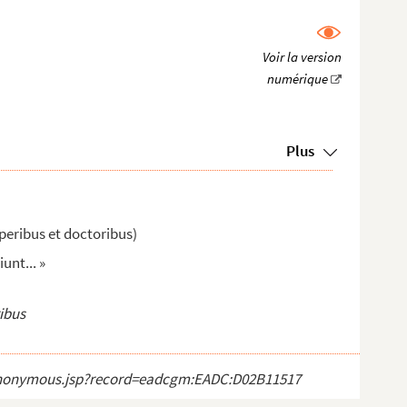
Plus
operibus et doctoribus)
unt... »
ribus
ct_anonymous.jsp?record=eadcgm:EADC:D02B11517