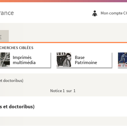
rance
Mon compte C
iales (et Vigiliæ mortuorum)
E
CHERCHES CIBLÉES
Imprimés
Base
multimédia
Patrimoine
et doctoribus)
rciensis, Conclusiones super (IV) libros Senten...
Notice
1 sur 1
sti) tractatus
s et doctoribus)
ria, dialogis colligata (Alexandrum inter et Phi...
m)