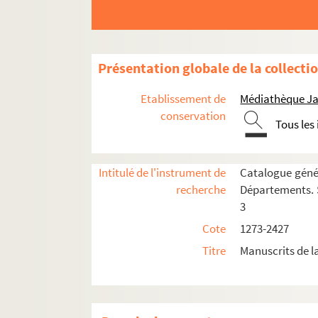
1712. (Recueil)
1713. (Recueil)
1714. (Recueil)
Présentation globale de la collecti
1715. (Recueil)
Etablissement de
Médiathèque Ja
1716. Liber Sextus Decretalium domini Bonif
conservation
Tous les
1717. (Incerti Sermonum variorum Summa)
1718. (Recueil)
Intitulé de l'instrument de
Catalogue génér
1719. (Guillelmi Britonis, ordinis Minorum,
recherche
Départements. S
1720. (Recueil)
3
1721. (Recueil)
Cote
1273-2427
1722. (Recueil)
Titre
Manuscrits de 
1723. (Recueil)
1724. (Recueil)
1725. (Horæ in honorem Sancti Spiritus) Ps