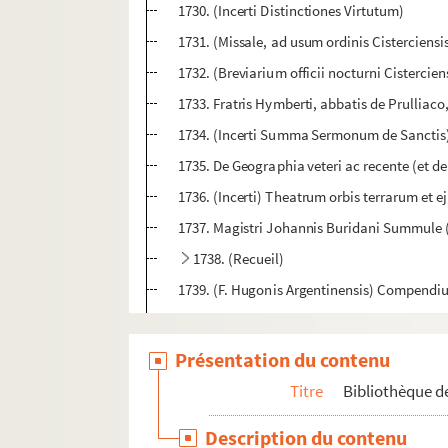
1730. (Incerti Distinctiones Virtutum)
1731. (Missale, ad usum ordinis Cisterciensi
1732. (Breviarium officii nocturni Cistercien
1733. Fratris Hymberti, abbatis de Prulliaco,
1734. (Incerti Summa Sermonum de Sanctis
1735. De Geographia veteri ac recente (et d
1736. (Incerti) Theatrum orbis terrarum et e
1737. Magistri Johannis Buridani Summule (
1738. (Recueil)
1739. (F. Hugonis Argentinensis) Compendiu
1740. Dieta salutis (cui præponuntur) th
1741. Dieta salutis
Présentation du contenu
1742. (Recueil)
Titre
Bibliothèque de
1743. Mariale (seu de Virtutibus ac laudibus 
Description du contenu
1744. Promptuarium (seu Flores e SS. Patrib