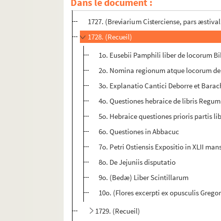
Dans le document :
1726. (Incerti Summa variorum Sermonum)
1727. (Breviarium Cisterciense, pars æstival
1728. (Recueil)
1o. Eusebii Pamphili liber de locorum B
2o. Nomina regionum atque locorum de
3o. Explanatio Cantici Deborre et Barac
4o. Questiones hebraice de libris Regum
5o. Hebraice questiones prioris partis 
6o. Questiones in Abbacuc
7o. Petri Ostiensis Expositio in XLII man
8o. De Jejuniis disputatio
9o. (Bedæ) Liber Scintillarum
10o. (Flores excerpti ex opusculis Gregori
1729. (Recueil)