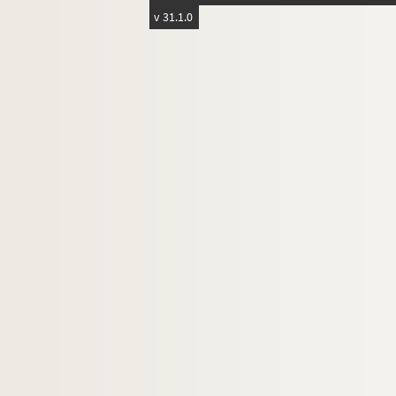
1711. Magistri Jacobi de Lausana, ordin.
v 31.1.0
1712. (Recueil)
1713. (Recueil)
1714. (Recueil)
1715. (Recueil)
1716. Liber Sextus Decretalium domini Bonif
1717. (Incerti Sermonum variorum Summa)
1718. (Recueil)
1719. (Guillelmi Britonis, ordinis Minorum,
1720. (Recueil)
1721. (Recueil)
1722. (Recueil)
1723. (Recueil)
1724. (Recueil)
1725. (Horæ in honorem Sancti Spiritus) Ps