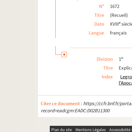
N°
1672
1697. (Recueil)
Titre
(Recueil)
1698. S. Augustini libri
e
Date
XVIII
siècl
1699. Psalterium græcum
Langue
français
1700. Petri de Riga, Remensis presbyteri, A
1701. (Recueil)
1702. Fratris Guidonis, de ordine fratrum Pr
o
Division
1
1703. Fratris Mauritii, de ordine fratrum 
Titre
Explic
1704. (Recueil)
Index
Legro
1705. Distinctiones (Capitulorum generalium
l'Apoc
1706. Ordo ad ungendum infirmum
1707. Ordo lotionis altarium ecclesiæ Divæ
Citer ce document :
https://ccfr.bnf.fr/por
1708. In festo S. Mariæ Magdalenes (Trece
record=eadcgm:EADC:D02B11300
1709. Ci se commancent les Establissemanz le
1710. (Magistri Raymundi de Pennaforti) Sum
Plan du site
Mentions Légales
Accessibilit