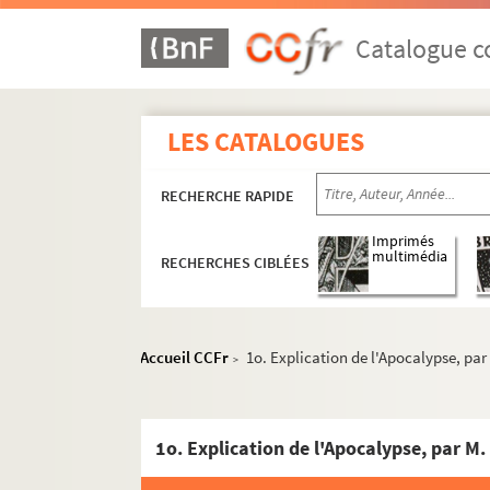
1642. Remarques sur l'Explication de la Pas
1643. Enchainement des verités proposées sou
Catalogue co
1644. Explication de l'Apocalypse (par deman
1645. (Recueil)
LES CATALOGUES
1646. Reflexions sur les douze premiers chap
1647. Dissertation sur la stabilité de la jus
RECHERCHE RAPIDE
1648. Pensées sur divers sujets, mais princip
1649. Discours prononcés en convulsion, en 173
Imprimés
multimédia
RECHERCHES CIBLÉES
1650. Abrégé des conférences faites sur les q
1651. Passages tirés des ecrits de S. Augusti
1652. (Recueil)
Accueil CCFr
1o. Explication de l'Apocalypse, pa
>
1653. (Recueil)
1654. (Recueil)
1655. Traité de la confiance chrétienne, sur ce
1o. Explication de l'Apocalypse, par M
1656. Explication des livres sapientiaux, Pr