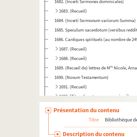
1682. (Incerti Sermones dominicales)
1683. (Recueil)
1684. (Incerti Sermonum variorum Summa)
1685. Speculum sacerdotum (versibus reddit
1686. Cantiques spirituels (au nombre de 249)
1687. (Recueil)
1688. (Recueil)
rs
1689. (Recueil de) lettres de M
Nicole, Arna
1690. (Novum Testamentum)
1691. (Recueil)
1692. [Titre absent ou non renseigné]
1693. Fratris Byart (monachi, ut videtur, Cl
Présentation du contenu
1694. Mémoire pour la guerre (ou traité sur 
Titre
Bibliothèque de
1695. (Breviarium officii nocturni, ad usum o
Description du contenu
1696. (Recueil)