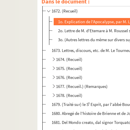
Dans le document :
1671. (Recueil)
1672. (Recueil)
1o. Explication de l'Apocalypse, par M.
2o. Lettre de M. d'Etemare à M. Roussel
3o. (Autres lettres du même sur divers 
1673. Lettres, discours, etc. de M. Le Tourne
1674. (Recueil)
1675. (Recueil)
1676. (Recueil)
1677. (Recueil.) (Remarques)
1678. (Recueil)
t
1679. (Traité sur) le S
Esprit, par l'abbé Bo
1680. Abregé de l'histoire de Brienne et de J
1681. Del Mondo creato, dal signor Torquat