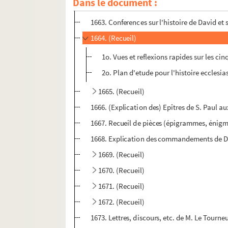
Dans le document :
1662. (Recueil)
1663. Conferences sur l'histoire de David et s
1664. (Recueil)
1o. Vues et reflexions rapides sur les cin
2o. Plan d'etude pour l'histoire ecclesia
1665. (Recueil)
1666. (Explication des) Epîtres de S. Paul a
1667. Recueil de pièces (épigrammes, énigm
1668. Explication des commandements de Die
1669. (Recueil)
1670. (Recueil)
1671. (Recueil)
1672. (Recueil)
1673. Lettres, discours, etc. de M. Le Tourne