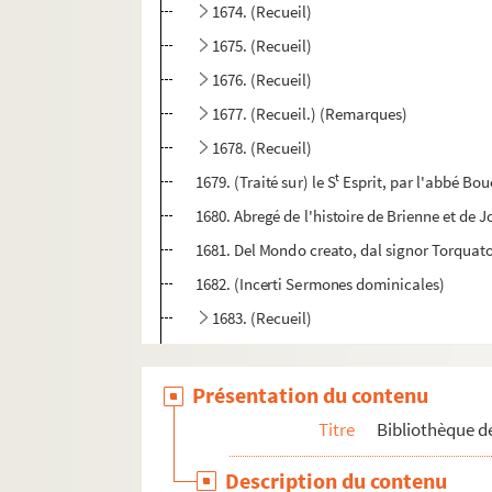
1674. (Recueil)
1675. (Recueil)
1676. (Recueil)
1677. (Recueil.) (Remarques)
1678. (Recueil)
t
1679. (Traité sur) le S
Esprit, par l'abbé Bo
1680. Abregé de l'histoire de Brienne et de J
1681. Del Mondo creato, dal signor Torquat
1682. (Incerti Sermones dominicales)
1683. (Recueil)
1684. (Incerti Sermonum variorum Summa)
1685. Speculum sacerdotum (versibus reddit
Présentation du contenu
1686. Cantiques spirituels (au nombre de 249)
Titre
Bibliothèque de
1687. (Recueil)
Description du contenu
1688. (Recueil)