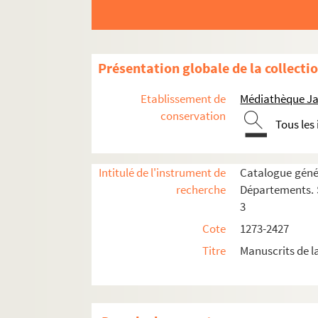
1648. Pensées sur divers sujets, mais princip
1649. Discours prononcés en convulsion, en 173
1650. Abrégé des conférences faites sur les q
Présentation globale de la collecti
1651. Passages tirés des ecrits de S. Augusti
Etablissement de
Médiathèque Ja
1652. (Recueil)
conservation
Tous les
1653. (Recueil)
1654. (Recueil)
Intitulé de l'instrument de
Catalogue génér
1655. Traité de la confiance chrétienne, sur ce
recherche
Départements. S
1656. Explication des livres sapientiaux, Pr
3
rs
1657. Reponce apologetique à M
du clergé 
Cote
1273-2427
1658. (Recueil)
Titre
Manuscrits de 
1659. Concorde evangelique, ou Reflexions s
1660. (Recueil)
1661. (Recueil)