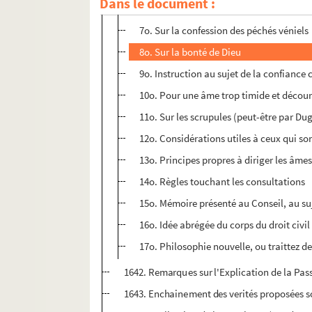
Dans le document :
6o. Considérations sur certains fidèles q
7o. Sur la confession des péchés véniels
8o. Sur la bonté de Dieu
9o. Instruction au sujet de la confiance
10o. Pour une âme trop timide et décou
11o. Sur les scrupules (peut-être par Du
12o. Considérations utiles à ceux qui son
13o. Principes propres à diriger les âme
14o. Règles touchant les consultations
15o. Mémoire présenté au Conseil, au suj
16o. Idée abrégée du corps du droit civil
17o. Philosophie nouvelle, ou traittez de
1642. Remarques sur l'Explication de la Pas
1643. Enchainement des verités proposées sou