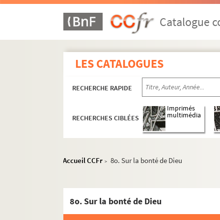
1618. (Incerti Summa variorum Sermonum)
1619. Publii Virgilii Maronis carmen Bucoli
Catalogue co
1620. (Epistolæ canonicæ cum glossa ordin
1621. (Incerti) Liber de Dilectione
LES CATALOGUES
1622. (Incerti excerptæ e sacris libris Sente
1623. (Recueil)
RECHERCHE RAPIDE
1624. (Recueil)
1625. Fratris Nicolai de Gorrhan, de ordi
Imprimés
multimédia
RECHERCHES CIBLÉES
1626. Petri Hispani Summula logice, de hiis qu
1627. Magistri Thome de Waleys Anglici, de
1628. (Incerti varii Sermones de Dominicis et
Accueil CCFr
8o. Sur la bonté de Dieu
>
1629. (S. Bernardi Sermones ab Adventu Do
1630. Ordinarium secundum usum ecclesie T
1631. (Incerti Sermones de Festis LII)
8o. Sur la bonté de Dieu
1632. (Liber Ritualis ecclesiæ S. Lupi Trecen