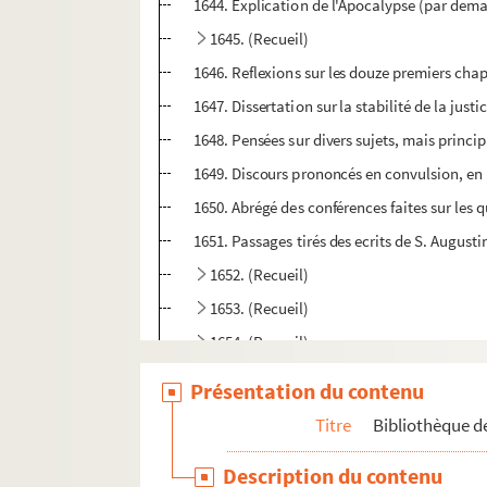
1644. Explication de l'Apocalypse (par deman
1645. (Recueil)
1646. Reflexions sur les douze premiers chap
1647. Dissertation sur la stabilité de la jus
1648. Pensées sur divers sujets, mais princip
1649. Discours prononcés en convulsion, en 173
1650. Abrégé des conférences faites sur les q
1651. Passages tirés des ecrits de S. Augusti
1652. (Recueil)
1653. (Recueil)
1654. (Recueil)
1655. Traité de la confiance chrétienne, sur ce
Présentation du contenu
1656. Explication des livres sapientiaux, Pr
Titre
Bibliothèque de
rs
1657. Reponce apologetique à M
du clergé 
Description du contenu
1658. (Recueil)