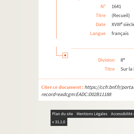
N°
1641
1659. Concorde evangelique, ou Reflexions s
Titre
(Recueil)
1660. (Recueil)
e
Date
XVIII
siècl
1661. (Recueil)
Langue
français
1662. (Recueil)
1663. Conferences sur l'histoire de David et s
1664. (Recueil)
o
Division
8
1665. (Recueil)
Titre
Sur la
1666. (Explication des) Epîtres de S. Paul a
1667. Recueil de pièces (épigrammes, énigm
Citer ce document :
https://ccfr.bnf.fr/por
1668. Explication des commandements de Die
record=eadcgm:EADC:D02B11188
1669. (Recueil)
1670. (Recueil)
Plan du site
Mentions Légales
Accessibilit
1671. (Recueil)
v 31.1.0
1672. (Recueil)