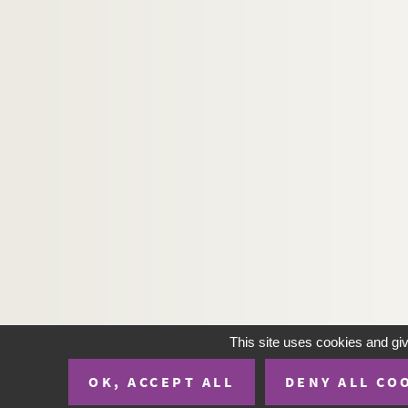
1746. Magistri Goffridi de Trano Summa (supe
1747. (Incerti) Sermonum themata de Sancti
1748. (Recueil)
1749. (Recueil)
1750. (Recueil)
1751. (Recueil)
1752. (Breviarium ad usum ecclesiæ Trecens
1753. Jacobi de Voragine Legende Sanctor
1754. Fratris Nicholai de Gorhan, ordinis 
1755. F. Stephano Allemandi da Saluzzo, pre
1756. (Incerti) tractatus de Confessione bonu
1757. (Collectarium et Lectionarium quadra
This site uses cookies and gi
1758. Arrests notables rendus au parlement de
OK, ACCEPT ALL
DENY ALL CO
1759. (Recueil)