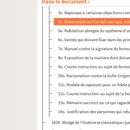
Dans le document :
2o. Sommaire des verités qui concernent 
3o. Reponses à certaines objections cont
4o. Dissertation où l'on fait voir que, 
5o. Refutation abregée du systheme d'
6o. Verités qui doivent fixer dans les pr
7o. Manuel contre la signature du formu
8o. Exposition de la maniere dont doiven
9o. Courte instruction au sujet du formul
10o. Reclamation contre la bulle
Unigen
11o. Modele de reponses pour un fidele pe
12o. Courte instruction au sujet de la bu
13o. Mémoire succinct sur ce qui regarde
14o. Justification des personnes qui refu
1639. Abrégé de l'histoire ecclésiastique (j