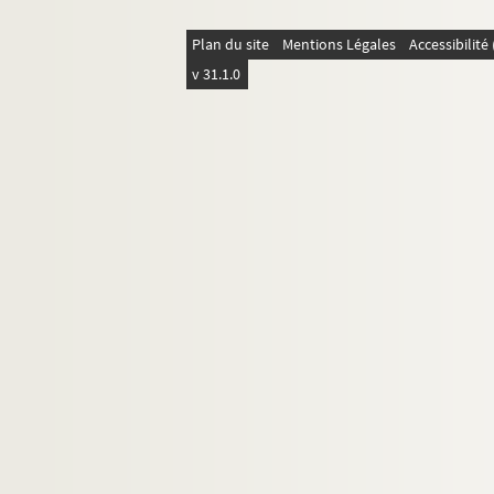
1669. (Recueil)
1670. (Recueil)
Plan du site
Mentions Légales
Accessibilit
v 31.1.0
1671. (Recueil)
1672. (Recueil)
1673. Lettres, discours, etc. de M. Le Tourne
1674. (Recueil)
1675. (Recueil)
1676. (Recueil)
1677. (Recueil.) (Remarques)
1678. (Recueil)
t
1679. (Traité sur) le S
Esprit, par l'abbé Bo
1680. Abregé de l'histoire de Brienne et de J
1681. Del Mondo creato, dal signor Torquat
1682. (Incerti Sermones dominicales)
1683. (Recueil)