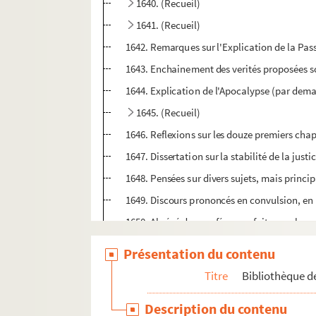
1640. (Recueil)
1641. (Recueil)
1642. Remarques sur l'Explication de la Pas
1643. Enchainement des verités proposées sou
1644. Explication de l'Apocalypse (par deman
1645. (Recueil)
1646. Reflexions sur les douze premiers chap
1647. Dissertation sur la stabilité de la jus
1648. Pensées sur divers sujets, mais princip
1649. Discours prononcés en convulsion, en 173
1650. Abrégé des conférences faites sur les q
1651. Passages tirés des ecrits de S. Augusti
Présentation du contenu
1652. (Recueil)
Titre
Bibliothèque de
1653. (Recueil)
Description du contenu
1654. (Recueil)