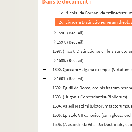
Dans le document :
1595. (Recueil)
1o. Nicolai de Gorhan, de ordine fratr
2o. Ejusdem Distinctiones rerum theol
1596. (Recueil)
1597. (Recueil)
1598. (Incerti Distinctiones e libris Sancto
1599. (Recueil)
1600. Quedam vulgaria exempla (Virtutum et V
1601. (Recueil)
1602. Egidii de Roma, ordinis fratrum herem
1603. (Hugonis Concordantiæ Bibliorum)
1604. Valerii Maximi (Dictorum factorumque
1605. Epistole VII canonice (cum glossa ord
1606. (Alexandri de Villa-Dei Doctrinale, cu