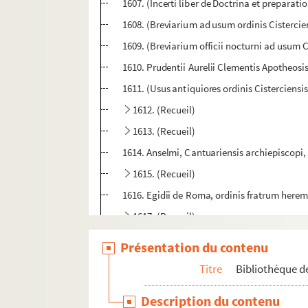
1607. (Incerti liber de Doctrina et preparati
1608. (Breviarium ad usum ordinis Cistercie
1609. (Breviarium officii nocturni ad usum C
1610. Prudentii Aurelii Clementis Apotheosis
1611. (Usus antiquiores ordinis Cisterciensis
1612. (Recueil)
1613. (Recueil)
1614. Anselmi, Cantuariensis archiepiscopi, 
1615. (Recueil)
1616. Egidii de Roma, ordinis fratrum here
1617. (Recueil)
1618. (Incerti Summa variorum Sermonum)
Présentation du contenu
1619. Publii Virgilii Maronis carmen Bucoli
Titre
Bibliothèque de
1620. (Epistolæ canonicæ cum glossa ordin
Description du contenu
1621. (Incerti) Liber de Dilectione