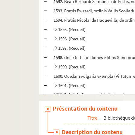
1592. Beati Bernardi Sermones (de Festis, 
1593. Fratris Ewrardi, ordinis Vallis Scoll
1594. Fratris Nicolai de Haquevilla, de o
1595. (Recueil)
1596. (Recueil)
1597. (Recueil)
1598. (Incerti Distinctiones e libris Sancto
1599. (Recueil)
1600. Quedam vulgaria exempla (Virtutum et V
1601. (Recueil)
1602. Egidii de Roma, ordinis fratrum herem
1603. (Hugonis Concordantiæ Bibliorum)
Présentation du contenu
1604. Valerii Maximi (Dictorum factorumque
Titre
Bibliothèque de
1605. Epistole VII canonice (cum glossa ord
Description du contenu
1606. (Alexandri de Villa-Dei Doctrinale, cu