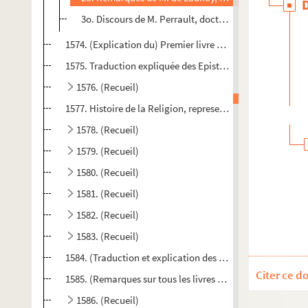
3o. Discours de M. Perrault, docteur de Sorbonne, fait 
1574. (Explication du) Premier livre des Roys. (Sans nom 
1575. Traduction expliquée des Epistres de S. Paul aux Rom
1576. (Recueil)
1577. Histoire de la Religion, representée dans l'Ecriture 
1578. (Recueil)
1579. (Recueil)
1580. (Recueil)
1581. (Recueil)
1582. (Recueil)
1583. (Recueil)
1584. (Traduction et explication des Épîtres de S. Paul, p
Citer ce d
1585. (Remarques sur tous les livres de l'Ancien et du Nou
1586. (Recueil)