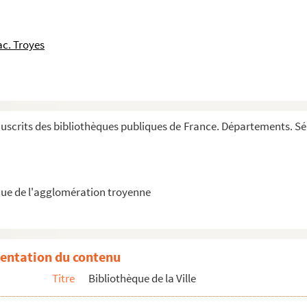
c. Troyes
ior)
 de morale, pour l'éducation chrétienne des filles
crits des bibliothèques publiques de France. Départements. Série
om d'auteur)
ue de l'agglomération troyenne
er ou dom Pedre), prononcés en convulsion, de 1...
entation du contenu
Titre
Bibliothèque de la Ville
ce, docteur en theologie de la Faculté de Paris
e deux propositions de M. Arnaud, dont l'une regard...