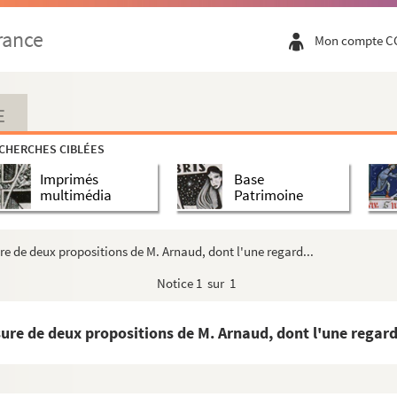
rance
Mon compte C
Sermonum) dominicalium
Sans nom d'auteur)
E
CHERCHES CIBLÉES
Imprimés
Base
multimédia
Patrimoine
re de deux propositions de M. Arnaud, dont l'une regard...
Notice
1 sur 1
, Genesim, Exodum et Numeros, ex sententiis Patr...
sure de deux propositions de M. Arnaud, dont l'une regard