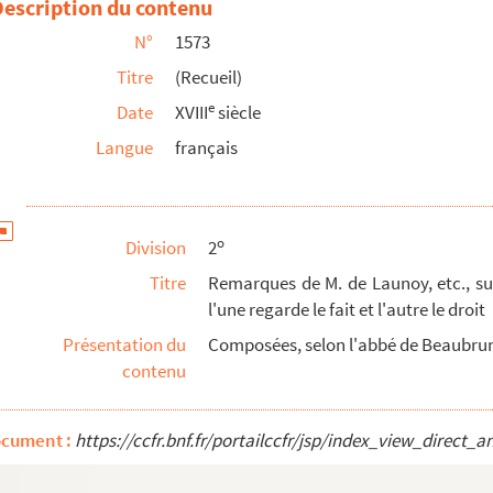
Description du contenu
en présence de M. le chancelier, pour la deffence...
N°
1573
d'auteur)
Titre
(Recueil)
ains, 1 ; — aux Corinthiens, 2 ; — aux Galates, ...
e
Date
XVIII
siècle
Langue
français
sainte sous divers symboles ; ou suite et encha...
o
Division
2
Titre
Remarques de M. de Launoy, etc., su
l'une regarde le fait et l'autre le droit
Présentation du
Composées, selon l'abbé de Beaubrun,
contenu
ar l'abbé Boucher)
ocument :
https://ccfr.bnf.fr/portailccfr/jsp/index_view_dire
veau Testament.) — Synerme (c'est-à-dire, Suite ...