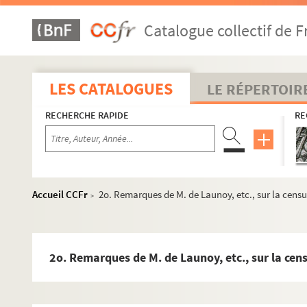
1547. (Recueil.) S. Anselmi, Cantuar. archiepiscopi
Catalogue collectif de F
1548. (Recueil)
1549. Nicolai de Aquavilla (ordinis Minorum) Summa (
1550. Traité de la Psalmodie et du chant des psaumes. (
LES CATALOGUES
LE RÉPERTOIR
1551. (Recueil)
RECHERCHE RAPIDE
RE
1552. (Recueil)
1553. Davidis Psalterium
1554. (Recueil)
1555. (Recueil)
Accueil CCFr
2o. Remarques de M. de Launoy, etc., sur la censu
>
1556. (Recueil)
1557. (Incerti Expositiones, seu glossulæ in libros Moysis
1558. (Recueil)
2o. Remarques de M. de Launoy, etc., sur la cen
1559. (Recueil)
1560. (Recueil)