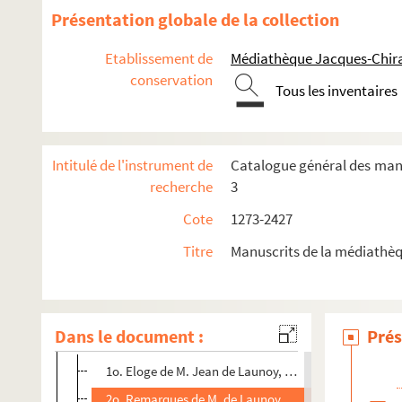
1561. (Recueil)
Présentation globale de la collection
1562. (Recueil)
Etablissement de
Médiathèque Jacques-Chira
1563. Magistri Jacobi de Voragine Sernionum (pars poster
conservation
1564. Liber Benedictionum episcopalium
Tous les inventaires
1565. (Recueil)
1566. Instructions par François Cadet, sur divers sujets
Intitulé de l'instrument de
Catalogue général des manus
1567. (Recueil)
recherche
3
1568. Explication des Pseaumes. (Sans nom d'auteur)
Cote
1273-2427
1569. Explication du livre des Actes des apôtres. (Sans n
Titre
Manuscrits de la médiathèq
1570. (Recueil)
1571. (Recueil.) [Observations sur les conciles]
1572. Discours du frère Pierre (dit quelquefois frère Olivi
Dans le document :
Prés
1573. (Recueil)
1o. Eloge de M. Jean de Launoy, du diocèze de Coustan
2o. Remarques de M. de Launoy, etc., sur la censure d