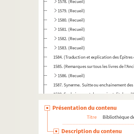
1578. (Recueil)
1579. (Recueil)
1580. (Recueil)
1581. (Recueil)
1582. (Recueil)
1583. (Recueil)
1584. (Traduction et explication des Épîtres
1585. (Remarques sur tous les livres de l'An
1586. (Recueil)
1587. Synerme. Suitte ou enchainement des e
1588. Enchainement de ce qui est dit dans l'
1589. (Catéchismes ou Conférences sur le D
Présentation du contenu
1590. Catalogue des livres de la bibliothèq
Titre
Bibliothèque de
1591. Résultat (ou Résumé) des Conférences
Description du contenu
1592. Beati Bernardi Sermones (de Festis, 