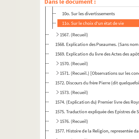
Dans le document :
9o. Sur le commerce du monde
10o. Sur les divertissements
11o. Sur le choix d'un état de vie
1567. (Recueil)
1568. Explication des Pseaumes. (Sans nom
1569. Explication du livre des Actes des apô
1570. (Recueil)
1571. (Recueil.) [Observations sur les con
1572. Discours du frère Pierre (dit quelquefo
1573. (Recueil)
1574. (Explication du) Premier livre des Ro
1575. Traduction expliquée des Epistres de S
1576. (Recueil)
1577. Histoire de la Religion, representée da