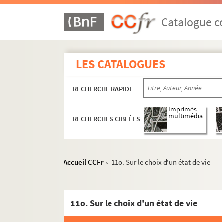
1546. Magistri Stephani (Langton, archiepis
1547. (Recueil.) S. Anselmi, Cantuar. arc
Catalogue co
1548. (Recueil)
1549. Nicolai de Aquavilla (ordinis Mino
LES CATALOGUES
1550. Traité de la Psalmodie et du chant d
1551. (Recueil)
RECHERCHE RAPIDE
1552. (Recueil)
1553. Davidis Psalterium
Imprimés
multimédia
RECHERCHES CIBLÉES
1554. (Recueil)
1555. (Recueil)
1556. (Recueil)
Accueil CCFr
11o. Sur le choix d'un état de vie
>
1557. (Incerti Expositiones, seu glossulæ in
1558. (Recueil)
1559. (Recueil)
11o. Sur le choix d'un état de vie
1560. (Recueil)