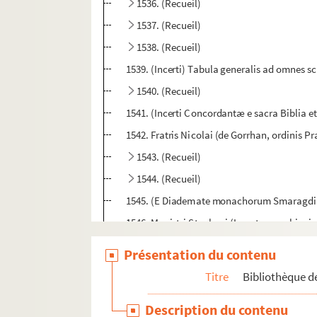
1536. (Recueil)
1537. (Recueil)
1538. (Recueil)
1539. (Incerti) Tabula generalis ad omnes s
1540. (Recueil)
1541. (Incerti Concordantæ e sacra Biblia et 
1542. Fratris Nicolai (de Gorrhan, ordini
1543. (Recueil)
1544. (Recueil)
1545. (E Diademate monachorum Smaragdi 
1546. Magistri Stephani (Langton, archiepis
1547. (Recueil.) S. Anselmi, Cantuar. arc
Présentation du contenu
1548. (Recueil)
Titre
Bibliothèque de
1549. Nicolai de Aquavilla (ordinis Mino
Description du contenu
1550. Traité de la Psalmodie et du chant d