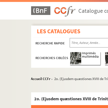
1499. (Incerti) liber de Vita solitaria, de mo
1500. Petrus de Tarentasia super primum l
Catalogue co
1501. Incerti Questiones super tercium lib
1502. Jacobi de Voragine, nacione Ianuens
LES CATALOGUES
1503. (Fratris Nicolai de Gorhan, ordinis 
1504. Guiberti (de Tornaco, ordinis Minor
RECHERCHE RAPIDE
o
1505. (Recueil.) Anonymi tractatus, 1
de Be
1506. (Recueil)
Imprimés
multimédia
RECHERCHES CIBLÉES
1507. (Recueil)
1508. (Recueil)
1509. (Incerti Sermones varii)
Accueil CCFr
2o. (Ejusdem quæstiones XVIII de Tr
>
1510. (Recueil)
1511. (Recueil)
1512. Evurardi (Everhardi), de Valle scola
2o. (Ejusdem quæstiones XVIII de Trini
1513. Johannis Gerson, cancellarii Parisiens