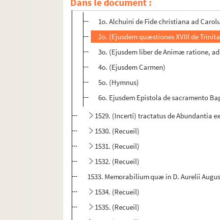
Dans le document :
1528. (Recueil)
1o. Alchuini de Fide christiana ad Carol
2o. (Ejusdem quæstiones XVIII de Trinit
3o. (Ejusdem liber de Animæ ratione, a
4o. (Ejusdem Carmen)
5o. (Hymnus)
6o. Ejusdem Epistola de sacramento Ba
1529. (Incerti) tractatus de Abundantia
1530. (Recueil)
1531. (Recueil)
1532. (Recueil)
1533. Memorabilium quæ in D. Aurelii Augusti
1534. (Recueil)
1535. (Recueil)