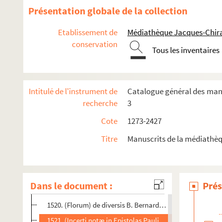
1507. (Recueil)
Présentation globale de la collection
1508. (Recueil)
Etablissement de
Médiathèque Jacques-Chira
1509. (Incerti Sermones varii)
conservation
Tous les inventaires
1510. (Recueil)
1511. (Recueil)
1512. Evurardi (Everhardi), de Valle scolarium, summa (
Intitulé de l'instrument de
Catalogue général des manus
1513. Johannis Gerson, cancellarii Parisiensis, tractatus 
recherche
3
1514. (Recueil)
Cote
1273-2427
1515. Magistri Petri Comestoris (canonici Trecensis, Serm
Titre
Manuscrits de la médiathèq
1516. Magistri Stephani (Langton), Canthuariensis archiep
1517. (Recueil)
1518. (Collectarium ad usum ordinis Cisterciensis)
Dans le document :
Prés
1519. Ivonis, venerabilis Carnotensis episcopi, Pannormi
1520. (Florum) de diversis B. Bernardi, illustrissimi abbati
1521. (Incerti notæ in Epistolas Pauli ad Hebræos, ad Ro