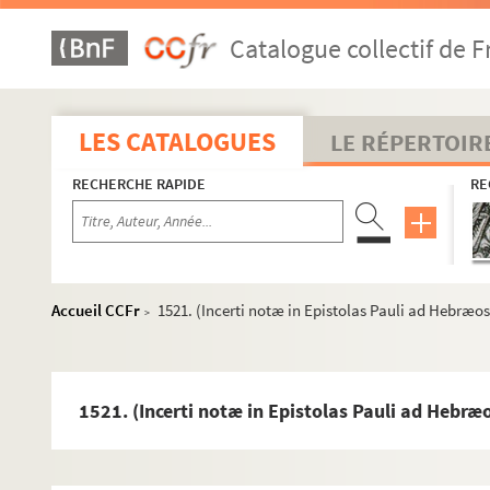
1493. S. Iheronimi explanatio super Danielem prophetam
Catalogue collectif de F
1494. (Incerti) Summa Sermonum de Tempore et Sanctis 
1495. (Recueil)
1496. La moralité des nobles hommes et des gens du pueple 
LES CATALOGUES
LE RÉPERTOIR
1497. (Recueil.) Nicolai de Clamengis, cantoris Baiocen
RECHERCHE RAPIDE
RE
1498. (Incerti) in regulam S. Benedicti expositio
1499. (Incerti) liber de Vita solitaria, de modo proficiendi
1500. Petrus de Tarentasia super primum librum Sentent
1501. Incerti Questiones super tercium librum Sententi
Accueil CCFr
1521. (Incerti notæ in Epistolas Pauli ad Hebræo
>
1502. Jacobi de Voragine, nacione Ianuensis, de ordine
1503. (Fratris Nicolai de Gorhan, ordinis fratrum Prædi
1504. Guiberti (de Tornaco, ordinis Minorum, summa) Se
1521. (Incerti notæ in Epistolas Pauli ad Hebræ
o
o
1505. (Recueil.) Anonymi tractatus, 1
de Beatitudine, 2
1506. (Recueil)