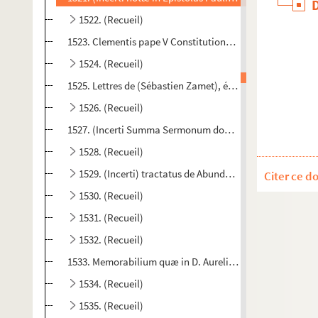
1522. (Recueil)
1523. Clementis pape V Constitutiones (dictæ Clementin
1524. (Recueil)
1525. Lettres de (Sébastien Zamet), évêque, duc de Langres
1526. (Recueil)
1527. (Incerti Summa Sermonum dominicalium super Eva
1528. (Recueil)
1529. (Incerti) tractatus de Abundantia exemplorum i
Citer ce d
1530. (Recueil)
1531. (Recueil)
1532. (Recueil)
1533. Memorabilium quæ in D. Aurelii Augustini libris atq
1534. (Recueil)
1535. (Recueil)