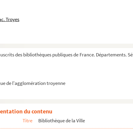
c. Troyes
Sermonum) de Festis (et Sanctis per annum)
crits des bibliothèques publiques de France. Départements. Série
de Penitentia
ones XLVIII)
ue de l'agglomération troyenne
iscopi, Expositiones super Ysaiam et XII minores ...
entation du contenu
a
Titre
Bibliothèque de la Ville
s Clarevallis, opusculis (excerptorum libri X....
manos, ad Galatas, et in primam ad Corinthios)