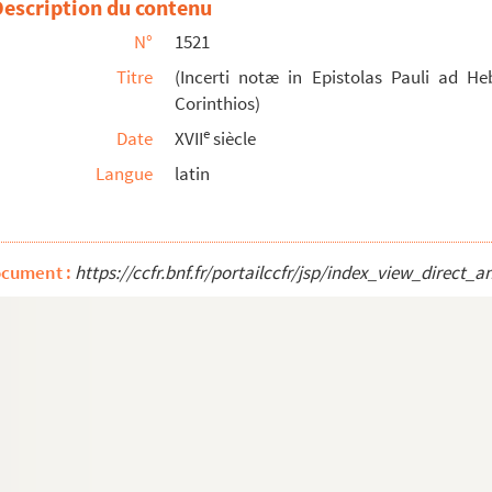
Description du contenu
N°
1521
æ)
Titre
(Incerti notæ in Epistolas Pauli ad 
Corinthios)
 et pair de France (aumônier de la reine Anne d'...
e
Date
XVII
siècle
Langue
latin
ngelia)
n sermonibus
ocument :
https://ccfr.bnf.fr/portailccfr/jsp/index_view_dire
ue in Bibliotheca SS. Patrum continentur series e...