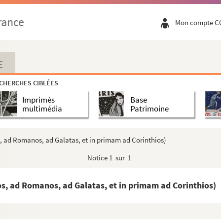
rance
Mon compte C
(numero CXVIII)
sus le Gieu des Esches, translaté du latin de fr...
E
sis, Epistole (CLI)
CHERCHES CIBLÉES
Imprimés
Base
 in sancta vita solitaria, qui non incongrue v...
multimédia
Patrimoine
iarum
arum, — super primum et quartum
s, ad Romanos, ad Galatas, et in primam ad Corinthios)
 Predicatorum, Legende Sanctorum
Notice
1 sur 1
catorum, Distinctiones, secundum ordinem alphabeti)
rmonum (ad diversos)
os, ad Romanos, ad Galatas, et in primam ad Corinthios)
o
de Actibus humanis et passionibus, 3
de Princip...