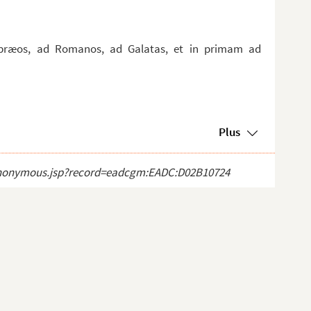
Hebræos, ad Romanos, ad Galatas, et in primam ad
Plus
ct_anonymous.jsp?record=eadcgm:EADC:D02B10724