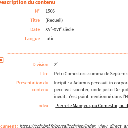
Description du contenu
N°
1506
Titre
(Recueil)
e
e
Date
XV
-XVI
siècle
Langue
latin
Sermonum) de Festis (et Sanctis per annum)
de Penitentia
o
Division
2
Titre
Petri Comestoris summa de Septem 
ones XLVIII)
Présentation du
Incipit : « Adamus peccavit in corp
contenu
peccavit scienter, unde justo Dei jud
iscopi, Expositiones super Ysaiam et XII minores ...
inédit, n'est point mentionné dans l'His
Index
Pierre le Mangeur, ou Comestor, ou 
a
s Clarevallis, opusculis (excerptorum libri X....
ocument :
https://ccfr.bnf.fr/portailccfr/jsp/index_view_dire