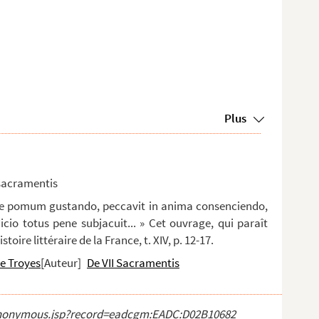
Plus
sacramentis
ore pomum gustando, peccavit in anima consenciendo,
icio totus pene subjacuit... » Cet ouvrage, qui paraît
toire littéraire de la France, t. XIV, p. 12-17.
de Troyes
[Auteur]
De VII Sacramentis
ct_anonymous.jsp?record=eadcgm:EADC:D02B10682