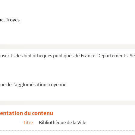
(numero CXVIII)
c. Troyes
sus le Gieu des Esches, translaté du latin de fr...
sis, Epistole (CLI)
 in sancta vita solitaria, qui non incongrue v...
crits des bibliothèques publiques de France. Départements. Série
iarum
arum, — super primum et quartum
 Predicatorum, Legende Sanctorum
ue de l'agglomération troyenne
catorum, Distinctiones, secundum ordinem alphabeti)
rmonum (ad diversos)
o
de Actibus humanis et passionibus, 3
de Princip...
entation du contenu
Titre
Bibliothèque de la Ville
am)