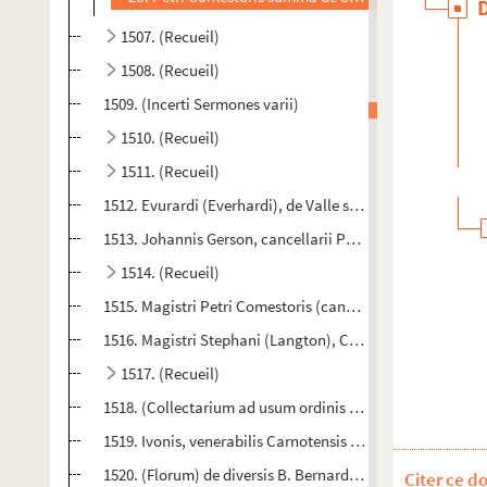
1507. (Recueil)
1508. (Recueil)
1509. (Incerti Sermones varii)
1510. (Recueil)
1511. (Recueil)
1512. Evurardi (Everhardi), de Valle scolarium, summa (
1513. Johannis Gerson, cancellarii Parisiensis, tractatus 
1514. (Recueil)
1515. Magistri Petri Comestoris (canonici Trecensis, Serm
1516. Magistri Stephani (Langton), Canthuariensis archiep
1517. (Recueil)
1518. (Collectarium ad usum ordinis Cisterciensis)
1519. Ivonis, venerabilis Carnotensis episcopi, Pannormi
1520. (Florum) de diversis B. Bernardi, illustrissimi abbati
Citer ce d