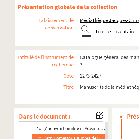
1494. (Incerti) Summa Sermonum de Tempore et Sanctis 
Présentation globale de la collection
1495. (Recueil)
Etablissement de
Médiathèque Jacques-Chira
1496. La moralité des nobles hommes et des gens du pueple 
conservation
1497. (Recueil.) Nicolai de Clamengis, cantoris Baiocen
Tous les inventaires
1498. (Incerti) in regulam S. Benedicti expositio
1499. (Incerti) liber de Vita solitaria, de modo proficiendi
Intitulé de l'instrument de
Catalogue général des manus
1500. Petrus de Tarentasia super primum librum Sentent
recherche
3
1501. Incerti Questiones super tercium librum Sententi
Cote
1273-2427
1502. Jacobi de Voragine, nacione Ianuensis, de ordine
Titre
Manuscrits de la médiathèq
1503. (Fratris Nicolai de Gorhan, ordinis fratrum Prædi
1504. Guiberti (de Tornaco, ordinis Minorum, summa) Se
o
o
1505. (Recueil.) Anonymi tractatus, 1
de Beatitudine, 2
Dans le document :
Prés
1506. (Recueil)
1o. (Anonymi homiliæ in Adventum et Quadragesim
2o. Petri Comestoris summa de Septem sacramentis