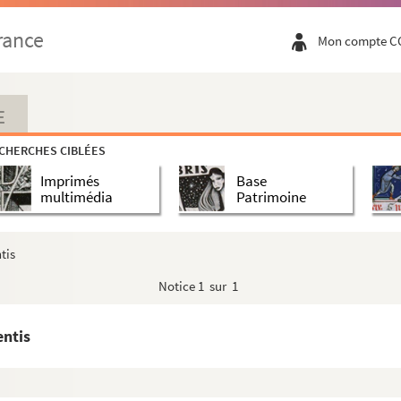
rance
Mon compte C
ce et Cantica canticorum (cum glossa ordinaria)
E
CHERCHES CIBLÉES
Imprimés
Base
multimédia
Patrimoine
tis
Notice
1 sur 1
e (CCXV)
ntis
torum) Summa confessorum