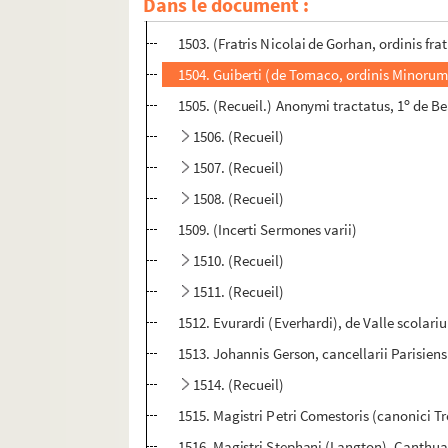
Dans le document :
1502. Jacobi de Voragine, nacione Ianuens
1503. (Fratris Nicolai de Gorhan, ordinis 
1504. Guiberti (de Tornaco, ordinis Minor
o
1505. (Recueil.) Anonymi tractatus, 1
de Be
1506. (Recueil)
1507. (Recueil)
1508. (Recueil)
1509. (Incerti Sermones varii)
1510. (Recueil)
1511. (Recueil)
1512. Evurardi (Everhardi), de Valle scola
1513. Johannis Gerson, cancellarii Parisiens
1514. (Recueil)
1515. Magistri Petri Comestoris (canonici Tr
1516. Magistri Stephani (Langton), Canthuari