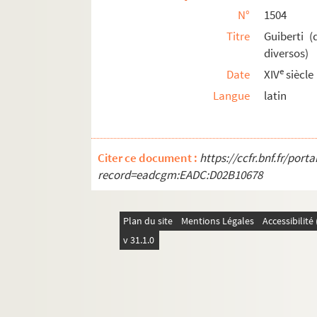
1531. (Recueil)
N°
1504
1532. (Recueil)
Titre
Guiberti 
diversos)
1533. Memorabilium quæ in D. Aurelii Augusti
e
Date
XIV
siècle
1534. (Recueil)
Langue
latin
1535. (Recueil)
1536. (Recueil)
1537. (Recueil)
Citer ce document :
https://ccfr.bnf.fr/por
1538. (Recueil)
record=eadcgm:EADC:D02B10678
1539. (Incerti) Tabula generalis ad omnes s
1540. (Recueil)
Plan du site
Mentions Légales
Accessibilit
1541. (Incerti Concordantæ e sacra Biblia et 
v 31.1.0
1542. Fratris Nicolai (de Gorrhan, ordini
1543. (Recueil)
1544. (Recueil)