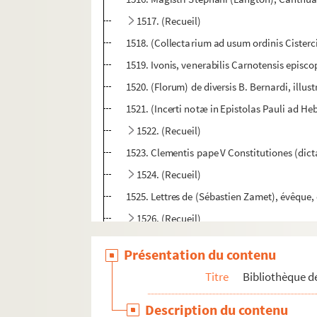
1517. (Recueil)
1518. (Collectarium ad usum ordinis Cisterc
1519. Ivonis, venerabilis Carnotensis episc
1520. (Florum) de diversis B. Bernardi, illust
1521. (Incerti notæ in Epistolas Pauli ad H
1522. (Recueil)
1523. Clementis pape V Constitutiones (di
1524. (Recueil)
1525. Lettres de (Sébastien Zamet), évêque, 
1526. (Recueil)
1527. (Incerti Summa Sermonum dominical
Présentation du contenu
1528. (Recueil)
Titre
Bibliothèque de
1529. (Incerti) tractatus de Abundantia
1530. (Recueil)
Description du contenu