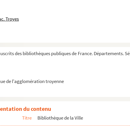
sterciensis)
c. Troyes
s Cysterciensis, in sacra theologia magistri, S...
 questiones super tercium librum Sententiarum
crits des bibliothèques publiques de France. Départements. Série
inaria)
ue de l'agglomération troyenne
ce et Cantica canticorum (cum glossa ordinaria)
entation du contenu
Titre
Bibliothèque de la Ville
ione, ad Eugenium papam, finis. (7 pages)
 duo sermones de eodem S. Malachia)