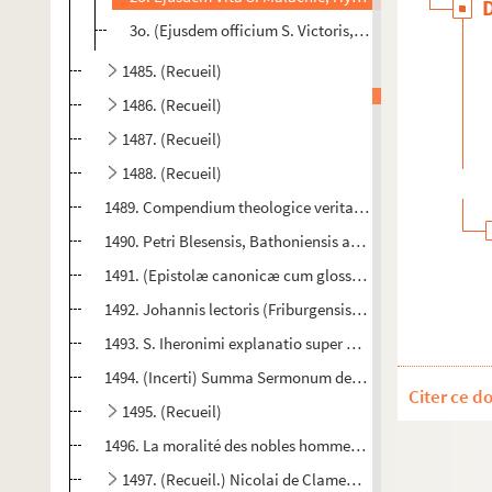
3o. (Ejusdem officium S. Victoris, rogatu Guidonis, 
1485. (Recueil)
1486. (Recueil)
1487. (Recueil)
1488. (Recueil)
1489. Compendium theologice veritatis
1490. Petri Blesensis, Bathoniensis archidiaconi, Epistol
1491. (Epistolæ canonicæ cum glossa ordinaria)
1492. Johannis lectoris (Friburgensis, ordinis Predica
1493. S. Iheronimi explanatio super Danielem prophetam
1494. (Incerti) Summa Sermonum de Tempore et Sanctis 
Citer ce d
1495. (Recueil)
1496. La moralité des nobles hommes et des gens du pueple 
1497. (Recueil.) Nicolai de Clamengis, cantoris Baiocen