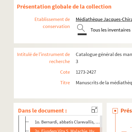
1472. (Antiphonarium cum lectionibus, ad usum ordinis Ci
Présentation globale de la collection
1473. (Recueil)
Etablissement de
Médiathèque Jacques-Chira
1474. (Missale pro Festis Sanctorum)
conservation
1475. (Recueil)
Tous les inventaires
1476. Reverendi ac religiosi viri Johannis de Barba, ordini
1477. Magistri Adami (forte Britannici, ordinis Minorum)
Intitulé de l'instrument de
Catalogue général des manus
1478. Evangelia Iohannis et Marci (cum glossa ordinaria)
recherche
3
1479. (Evangelium secundum Matthæum, cum glossa ord
Cote
1273-2427
1480. Missale (ad usum ecclesiæ S. Stephani Trecensis)
Titre
Manuscrits de la médiathèq
1481. Parabole Salomonis, Ecclesiastes, Epistole canoni
1482. (Recueil)
1483. (Recueil)
Dans le document :
Prés
1484. (Recueil)
1o. Bernardi, abbatis Clarevallis, libri de Considerat
2o. Ejusdem Vita S. Malachie, Hybernie episcopi (et