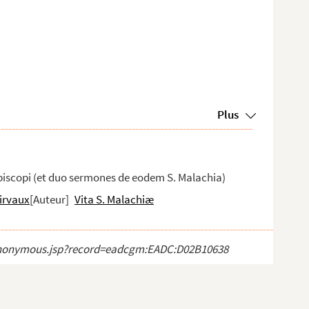
Plus
piscopi (et duo sermones de eodem S. Malachia)
airvaux
[Auteur]
Vita S. Malachiæ
ct_anonymous.jsp?record=eadcgm:EADC:D02B10638