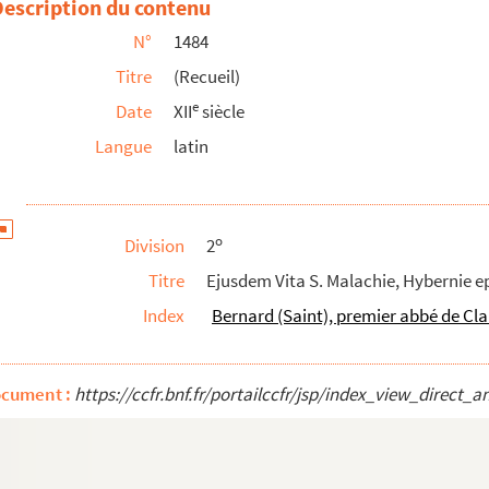
Description du contenu
abbatis Arremarensis, compositum)
N°
1484
Titre
(Recueil)
e
Date
XII
siècle
Langue
latin
e (CCXV)
o
Division
2
Titre
Ejusdem Vita S. Malachie, Hybernie e
torum) Summa confessorum
Index
Bernard (Saint), premier abbé de Cl
(numero CXVIII)
ocument :
https://ccfr.bnf.fr/portailccfr/jsp/index_view_dire
sus le Gieu des Esches, translaté du latin de fr...
sis, Epistole (CLI)