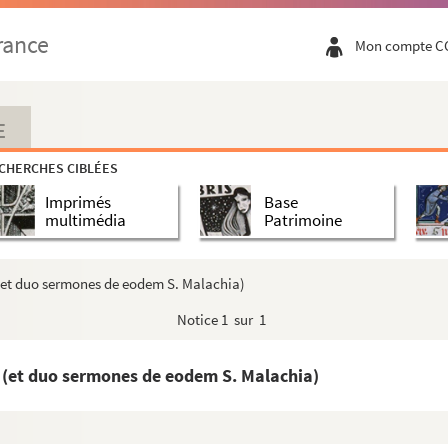
ona (Sorbona), Tabula originalium, seu manipulus fl...
rance
Mon compte C
r Summam Raymundi de Pennaforti de Casibus expositio)
E
CHERCHES CIBLÉES
enovatione ipsius (metris latinis ; cum glossa)
Imprimés
Base
multimédia
Patrimoine
is
 (et duo sermones de eodem S. Malachia)
a est) Carta caritatis
Notice
1 sur 1
les corrigés, par M. Herluison, professeur de ...
i (et duo sermones de eodem S. Malachia)