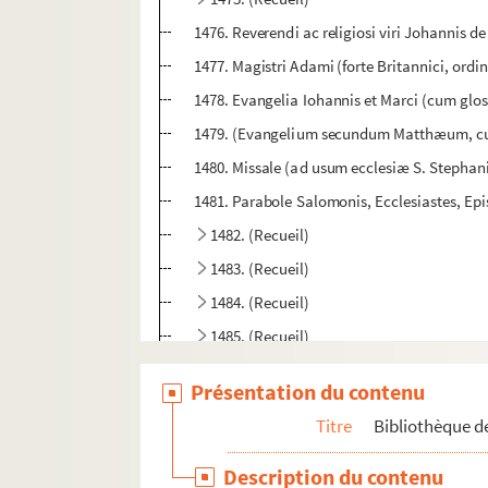
1476. Reverendi ac religiosi viri Johannis de
1477. Magistri Adami (forte Britannici, ord
1478. Evangelia Iohannis et Marci (cum glos
1479. (Evangelium secundum Matthæum, cu
1480. Missale (ad usum ecclesiæ S. Stephani
1481. Parabole Salomonis, Ecclesiastes, Ep
1482. (Recueil)
1483. (Recueil)
1484. (Recueil)
1485. (Recueil)
1486. (Recueil)
Présentation du contenu
1487. (Recueil)
Titre
Bibliothèque de
1488. (Recueil)
1489. Compendium theologice veritatis
Description du contenu