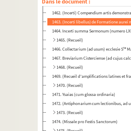
Dans le document :
1461. (Recueil)
1462. (Incerti) Compendium artis demonstra
1463. (Incerti libellus) de Formatione aurei 
1464. Incerti summa Sermonum (numero LXII
1465. (Recueil)
te
1466. Collectarium (ad usum) ecclesie S
Ma
1467. Breviarium Cisterciense (ad cujus calc
1468. (Recueil)
1469. (Recueil d'amplifications latines et fra
1470. (Recueil)
1471. Ysaias (cum glossa ordinaria)
1472. (Antiphonarium cum lectionibus, ad u
1473. (Recueil)
1474. (Missale pro Festis Sanctorum)
1475. (Recueil)