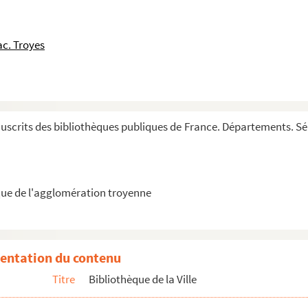
nts et autres où il y a eu des conciles, évêqu...
c. Troyes
ia scolastica)
tiarum
 super Isaiam, Ezechielem, Iheremiam et Danielem)
crits des bibliothèques publiques de France. Départements. Série
elia per anni circulum, numero CXXV)
tur Verbum abbreviatum (seu Summa de Vitiis et v...
gistri Jacobi de Voragine
ue de l'agglomération troyenne
ant l'empoisonnement de M. Paccory, alors principa...
ennensi edite (sive Clementinæ decretales, cum) e...
entation du contenu
o editus secundum hebraicam veritatem
Titre
Bibliothèque de la Ville
I fuit), Proverbia et de Divinis et humanis