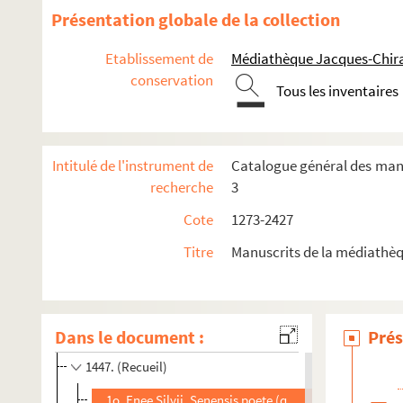
1434. (Recueil)
Présentation globale de la collection
1435. Mappemonde spirituelle (ou liste de tous les lieux sai
Etablissement de
Médiathèque Jacques-Chira
1436. (Petri Comestoris, decani ecclesiæ Trecensis, Histor
conservation
1437. (Petrus de Tarentasia) super tertium librum Senten
Tous les inventaires
1438. (Recueil)
1439. (Incerti Expositio super XII Prophetas minores, et
Intitulé de l'instrument de
Catalogue général des manus
1440. (Incerti summa Sermonum super Epistolas et Evang
recherche
3
1441. Liber magistri Petri, cantoris Parisiensis, qui dici
Cote
1273-2427
1442. Sermones quadragesimales et cotidiani de opere ma
Titre
Manuscrits de la médiathèq
1443. Recuœil (de pièces, la plupart originales) concern
1444. Recueil
1445. Clementis pape quinti Constitutiones in concilio Vi
Dans le document :
Prés
1446. Liber Ymnorum (seu Psalmorum) a beato Hieronim
1447. (Recueil)
1o. Enee Silvii, Senensis poete (qui postea Pius papa I