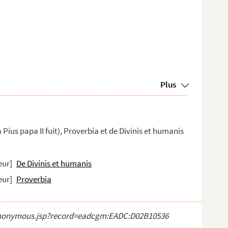
Plus
 Pius papa II fuit), Proverbia et de Divinis et humanis
eur]
De Divinis et humanis
eur]
Proverbia
ct_anonymous.jsp?record=eadcgm:EADC:D02B10536