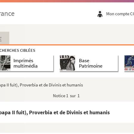
ars prima cum prologo)
rance
Mon compte C
s auctoribus excerptæ super Vetus et Novum Testam...
E
umma Sermonum de Tempore et Festis
CHERCHES CIBLÉES
. nostre Seigneur, establie par nostre tres hono...
Imprimés
Base
multimédia
Patrimoine
pa II fuit), Proverbia et de Divinis et humanis
 (seu) Dialogus inter magistrum et discipulum, qu...
Notice
1 sur 1
papa II fuit), Proverbia et de Divinis et humanis
ero LXXII)