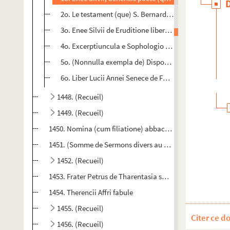
2o. Le testament (que) S. Bernard, premier abbé de Clerv
3o. Enee Silvii de Eruditione liberorum tractatus, do
4o. Excerptiuncula e Sophologio fratris Jacobi Tolosa
5o. (Nonnulla exempla de) Disposicione, secunda parte
6o. Liber Lucii Annei Senece de Formula honeste vite,
1448. (Recueil)
1449. (Recueil)
1450. Nomina (cum filiatione) abbaciarum et Constitution
1451. (Somme de Sermons divers au nombre de XLVII, dont l
1452. (Recueil)
um
um
um
1453. Frater Petrus de Tharentasia super I
, III
et IV
1454. Therencii Affri fabule
1455. (Recueil)
Citer ce d
1456. (Recueil)