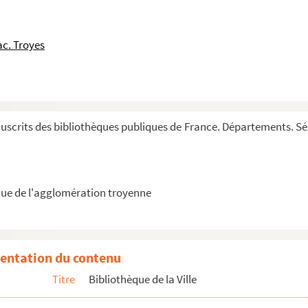
ero LXXII)
c. Troyes
nts et autres où il y a eu des conciles, évêqu...
ia scolastica)
tiarum
crits des bibliothèques publiques de France. Départements. Série
 super Isaiam, Ezechielem, Iheremiam et Danielem)
elia per anni circulum, numero CXXV)
ue de l'agglomération troyenne
tur Verbum abbreviatum (seu Summa de Vitiis et v...
gistri Jacobi de Voragine
ant l'empoisonnement de M. Paccory, alors principa...
entation du contenu
Titre
Bibliothèque de la Ville
»)