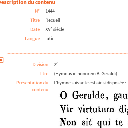
Description du contenu
N°
1444
Titre
Recueil
stino, Chrysostomo et aliis, secundum ordinem alphabe...
e
Date
XV
siècle
Langue
latin
ennensi edite (sive Clementinæ decretales, cum) e...
o editus secundum hebraicam veritatem
o
Division
2
Titre
(Hymnus in honorem B. Geraldi)
Présentation du
L'hymne suivante est ainsi disposée :
contenu
es ordinis Cisterciensis
es XXIV premiers sont en français et les autres e...
librum Sententiarum