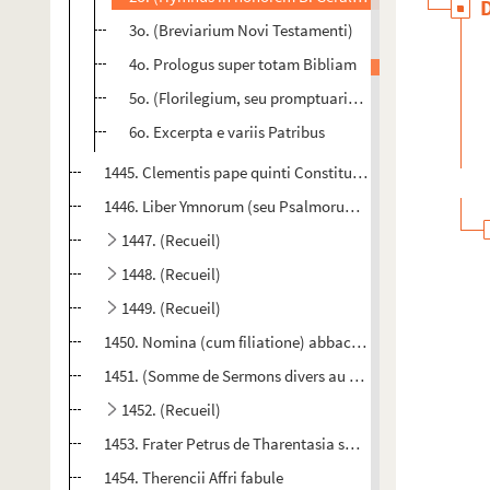
3o. (Breviarium Novi Testamenti)
4o. Prologus super totam Bibliam
5o. (Florilegium, seu promptuarium florum e S. Augu
6o. Excerpta e variis Patribus
1445. Clementis pape quinti Constitutiones in concilio Vi
1446. Liber Ymnorum (seu Psalmorum) a beato Hieronim
1447. (Recueil)
1448. (Recueil)
1449. (Recueil)
1450. Nomina (cum filiatione) abbaciarum et Constitution
1451. (Somme de Sermons divers au nombre de XLVII, dont l
1452. (Recueil)
um
um
um
1453. Frater Petrus de Tharentasia super I
, III
et IV
1454. Therencii Affri fabule