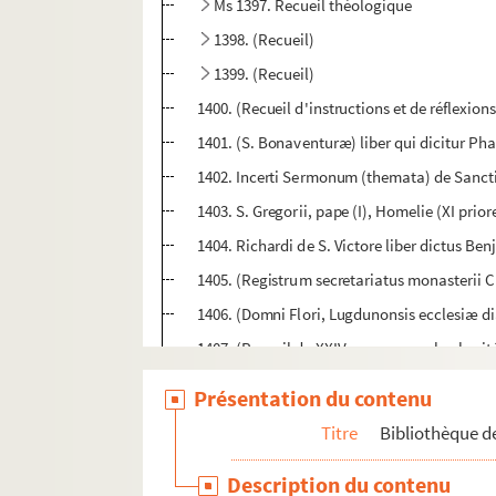
Ms 1397. Recueil théologique
1398. (Recueil)
1399. (Recueil)
1400. (Recueil d'instructions et de réflexions 
1401. (S. Bonaventuræ) liber qui dicitur Pha
1402. Incerti Sermonum (themata) de Sanc
1403. S. Gregorii, pape (I), Homelie (XI prio
1404. Richardi de S. Victore liber dictus 
1405. (Registrum secretariatus monasterii C
1406. (Domni Flori, Lugdunonsis ecclesiæ dia
1407. (Recueil de XXIV sermons sur la charit
1408. (Recueil)
Présentation du contenu
1409. (Recueil)
Titre
Bibliothèque de
1410. (Incerli Expositiones in Evangelium S.
Description du contenu
1411. Evangelium Johannis (cum glossa ord