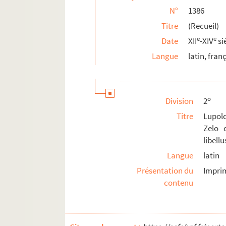
N°
1386
1412. Origenis Explanatio super Cantica can
Titre
(Recueil)
1413. (Gregorii papæ IX Decretalium libri V
e
e
Date
XII
-XIV
si
1414. (Recueil)
Langue
latin, fran
1415. (Recueil)
1416. (Recueil)
1417. (Philippi de Greve) Cancellarii Parisi
o
Division
2
1418. (Recueil)
Titre
Lupol
1419. (Recueil)
Zelo 
1420. (Hugonis Carensis Bibliorum) Concor
libell
1421. Gratiani Decretum (cum duplici gloss
Langue
latin
1422. (Recueil)
Présentation du
Impri
contenu
1423. (Incerti Expositiones e sanctis Patrib
1424. Guillermi de Orgeleto, monachi Monti
1425. Reiglements de la Congregation de l'Or