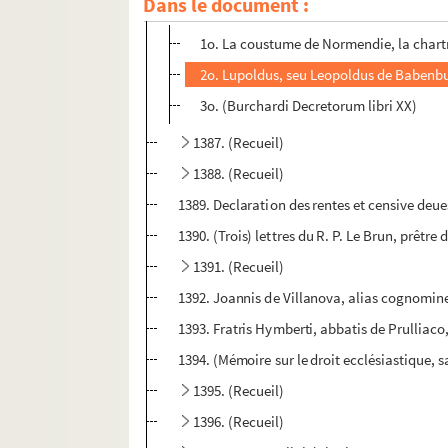
Dans le document :
1386. (Recueil)
1o. La coustume de Normendie, la chartr
2o. Lupoldus, seu Leopoldus de Babenbur
3o. (Burchardi Decretorum libri XX)
1387. (Recueil)
1388. (Recueil)
1389. Declaration des rentes et censive deue
1390. (Trois) lettres du R. P. Le Brun, prêtre 
1391. (Recueil)
1392. Joannis de Villanova, alias cognomine 
1393. Fratris Hymberti, abbatis de Prulliaco,
1394. (Mémoire sur le droit ecclésiastique, 
1395. (Recueil)
1396. (Recueil)