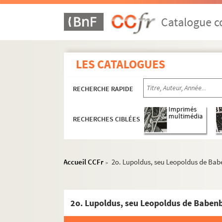
1357. (Recueil)
1358. Gilonis (Tractatus de administration
Catalogue co
1359. Relation de ce qui s'est passé en Sorb
1360. Nicolai de Hanapis liber de Exemplis 
LES CATALOGUES
1361. N. Giraud (monachi, ut videtur, S. Pau
1362. Remarques sur la langue françoise, pa
RECHERCHE RAPIDE
1363. S. (Augustini Omeliæ super Evangelia 
1364. (Incerti) Alphabetum narrationum (se
Imprimés
multimédia
RECHERCHES CIBLÉES
1365. (Recueil)
1366. Magistri Roberti Holcoth, ordin. fratr.
1367. Magistri Stephani Linguetonantis et
Accueil CCFr
2o. Lupoldus, seu Leopoldus de Babe
>
1368. (Incerti summa Sermonum CVI, de Fest
1369. (Recueil)
1370. Summa supra Virtutes et vicia, cum Co
1371. (Recueil)