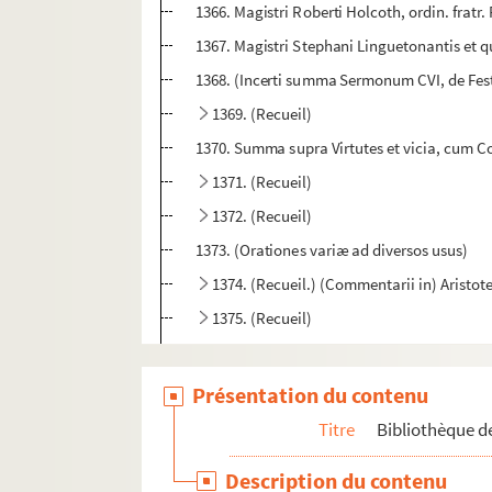
1366. Magistri Roberti Holcoth, ordin. fratr.
1367. Magistri Stephani Linguetonantis et
1368. (Incerti summa Sermonum CVI, de Fest
1369. (Recueil)
1370. Summa supra Virtutes et vicia, cum Co
1371. (Recueil)
1372. (Recueil)
1373. (Orationes variæ ad diversos usus)
1374. (Recueil.) (Commentarii in) Aristot
1375. (Recueil)
1376. Magistri Roberti Holcoth Expositio su
1377. Prisciani Cesariensis (Grammatica)
Présentation du contenu
1378. Parabole, Ecclesiastes et Cantica ca
Titre
Bibliothèque de
1379. Evangelium Iohannis (cum glossa ord
Description du contenu
1380. Parabole, Ecclesiastes, Cantica canti