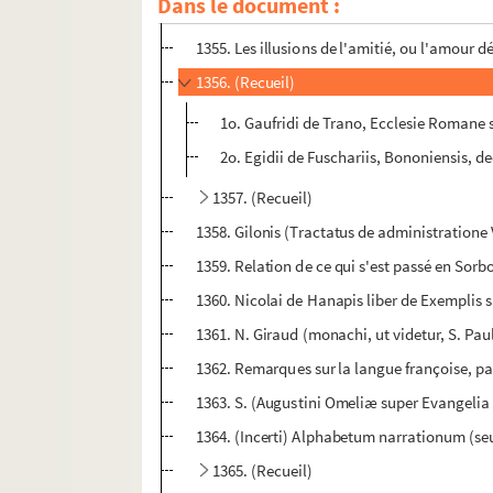
Dans le document :
1354. Laurentii (Jodoci) Leclerc, theologi Pa
1355. Les illusions de l'amitié, ou l'amour
1356. (Recueil)
1o. Gaufridi de Trano, Ecclesie Romane
2o. Egidii de Fuschariis, Bononiensis, d
1357. (Recueil)
1358. Gilonis (Tractatus de administration
1359. Relation de ce qui s'est passé en Sorb
1360. Nicolai de Hanapis liber de Exemplis 
1361. N. Giraud (monachi, ut videtur, S. Pau
1362. Remarques sur la langue françoise, pa
1363. S. (Augustini Omeliæ super Evangelia 
1364. (Incerti) Alphabetum narrationum (se
1365. (Recueil)