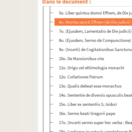
Dans le document :
4o. Liber quartus domni Effrem, diaconi
5o. Liber quintus domni Effrem, de Die ju
6o. Monita sancti Effrem (de Die judicii)
7o. (Ejusdem, Lamentatio de Die judicii)
8o. (Ejusdem, Sermo de Compunctione)
9o. (Incerti) de Cogitationibus Sanctor
10o. De Mansionibus vite
11o. Origo vel ethimologia monachi
12o. Collationes Patrum
13o. Qualis debeat esse monachus
14o. Sententie de diversis opusculis bea
15o. Liber ex sententiis S, Isidori
16o. Sermo beati Gregorii pape
17o. (Incerti sermo super hec verba : Bea
18o. Lectiones in octavis apostolorum Pe