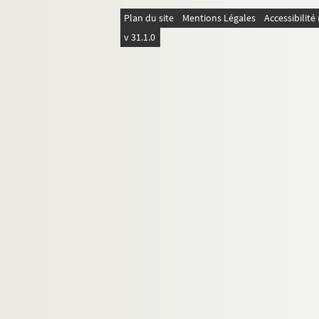
1375. (Recueil)
Plan du site
Mentions Légales
Accessibilit
1376. Magistri Roberti Holcoth Expositio su
v 31.1.0
1377. Prisciani Cesariensis (Grammatica)
1378. Parabole, Ecclesiastes et Cantica ca
1379. Evangelium Iohannis (cum glossa ord
1380. Parabole, Ecclesiastes, Cantica canti
1381. (Recueil)
1382. (Recueil)
um
1383. Petrus de Tharentasia super IV
libr
1384. (Recueil)
1385. (Recueil)
1386. (Recueil)
1387. (Recueil)
1388. (Recueil)
1389. Declaration des rentes et censive deue