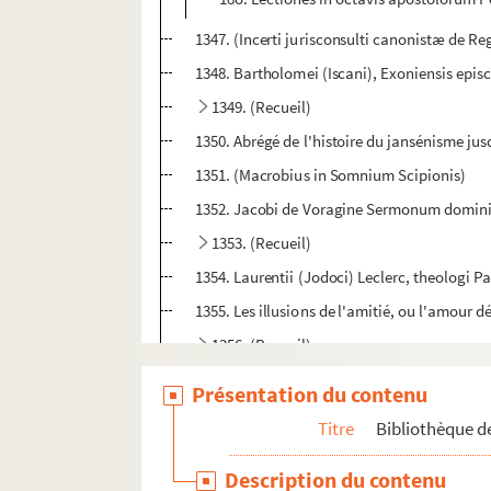
1347. (Incerti jurisconsulti canonistæ de Re
1348. Bartholomei (Iscani), Exoniensis episc
1349. (Recueil)
1350. Abrégé de l'histoire du jansénisme jus
1351. (Macrobius in Somnium Scipionis)
1352. Jacobi de Voragine Sermonum dominica
1353. (Recueil)
1354. Laurentii (Jodoci) Leclerc, theologi Pa
1355. Les illusions de l'amitié, ou l'amour
1356. (Recueil)
1357. (Recueil)
Présentation du contenu
1358. Gilonis (Tractatus de administration
Titre
Bibliothèque de
1359. Relation de ce qui s'est passé en Sorb
Description du contenu
1360. Nicolai de Hanapis liber de Exemplis 