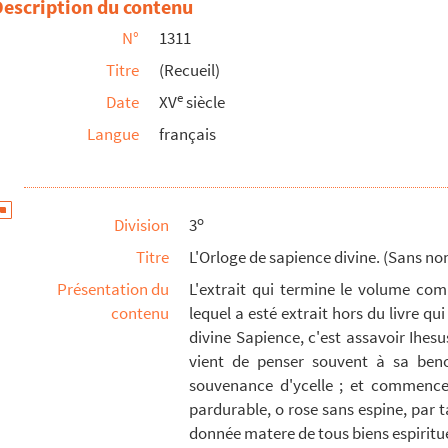
Description du contenu
N°
1311
 commandemens de Dieu, tirées de l'Écriture saint...
Titre
(Recueil)
e
Date
XV
siècle
 S. Victoris Parisiensis et penitenciarii, Peni...
Langue
français
, precipue Ranulphi monachi Cestrensis, scripta per...
o
Division
3
etraite spirituelle, par Louis Tronçon, supérieu...
Titre
L'Orloge de sapience divine. (Sans no
Présentation du
L'extrait qui termine le volume comm
contenu
lequel a esté extrait hors du livre q
divine Sapience, c'est assavoir Ihesu
vient de penser souvent à sa ben
 ad benedictionem) cereorum, calicis, crucis, vexi...
souvenance d'ycelle ; et commence 
um
um
um
r XVI
, XV
et XVI
sæculum)
pardurable, o rose sans espine, par t
donnée matere de tous biens espiritu