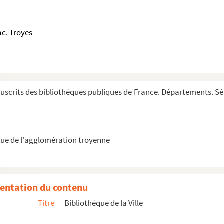
c. Troyes
la court de parlement, 1413
es de Choiseul-Chevigny, pour estre receu comte e...
nes sive Meditationes
ermones Dominicales (et de Sanctis, CXLV), quos c...
crits des bibliothèques publiques de France. Départements. Série
otras diversas cosas que se despachan in curia d...
ue de l'agglomération troyenne
ogus bibliothecæ veteris Clarævallis, secundum ordine...
entation du contenu
duit du latin en français par un auteur incertain...
Titre
Bibliothèque de la Ville
incertain)