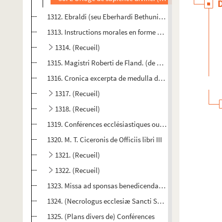
1312. Ebraldi (seu Eberhardi Bethuniensis) Grecismus
1313. Instructions morales en forme de catéchisme sur les
1314. (Recueil)
1315. Magistri Roberti de Fland. (de Flamesburia), canonici
1316. Cronica excerpta de medulla diversorum cronicorum
1317. (Recueil)
1318. (Recueil)
1319. Conférences ecclésiastiques ou Méditations pour la R
1320. M. T. Ciceronis de Officiis libri III
1321. (Recueil)
1322. (Recueil)
1323. Missa ad sponsas benedicendas (cum precibus variis
1324. (Necrologus ecclesiæ Sancti Spiritus Divionensis pe
1325. (Plans divers de) Conférences